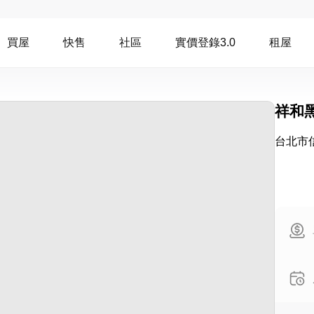
買屋
快售
社區
實價登錄3.0
租屋
祥和
台北市