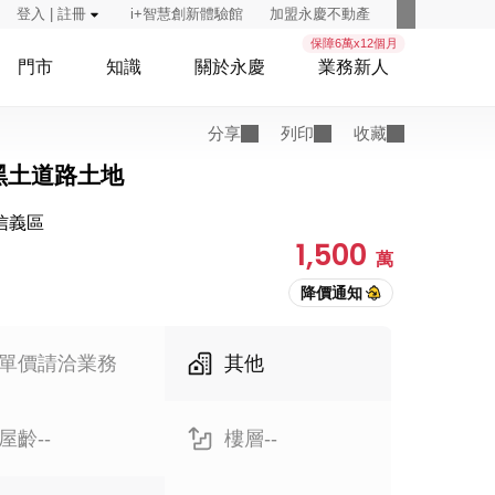
登入 | 註冊
i+智慧創新體驗館
加盟永慶不動產
保障6萬x12個月
門市
知識
關於永慶
業務新人
分享
列印
收藏
黑土道路土地
信義區
1,500
萬
單價請洽業務
其他
屋齡--
樓層--