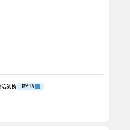
請洽業務
 問行情 