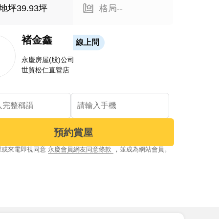
地坪39.93坪
格局--
褚金鑫
線上問
永慶房屋(股)公司
世貿松仁直營店
預約賞屋
屋或來電即視同意
永慶會員網友同意條款
，並成為網站會員。