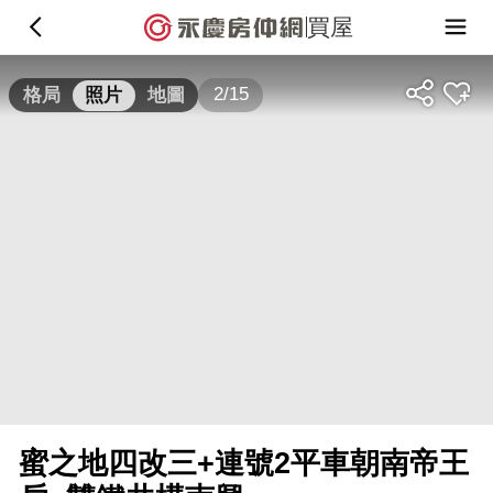
買屋
2/15
格局
照片
地圖
蜜之地四改三+連號2平車朝南帝王