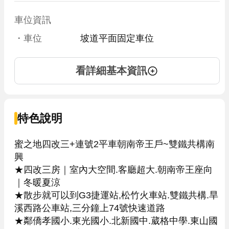
車位資訊
・車位
坡道平面固定車位
看詳細基本資訊
特色說明
蜜之地四改三+連號2平車朝南帝王戶~雙鐵共構南
興

★四改三房｜室內大空間.客廳超大.朝南帝王座向
｜冬暖夏涼

★散步就可以到G3捷運站,松竹火車站.雙鐵共構.旱
溪西路公車站,三分鐘上74號快速道路

★鄰僑孝國小.東光國小.北新國中.葳格中學.東山國