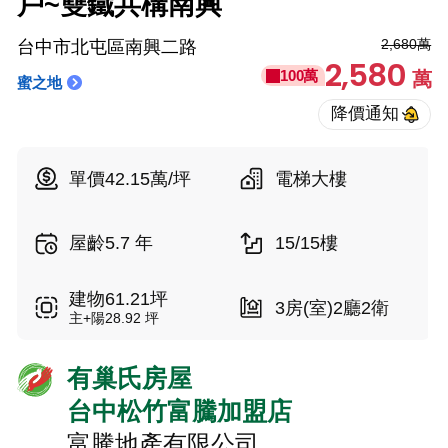
戶~雙鐵共構南興
2,680萬
台中市北屯區南興二路
2,580
100萬
萬
蜜之地
單價42.15萬/坪
電梯大樓
屋齡5.7 年
15/15樓
建物61.21坪
3房(室)2廳2衛
主+陽28.92 坪
有巢氏房屋
台中松竹富騰加盟店
富騰地產有限公司