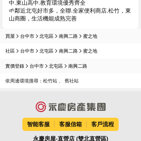
中.東山高中.教育環境優秀齊全

🌱鄰近北屯好市多，全聯.全家便利商店.松竹，東
山商圈，生活機能成熟完善
買屋
台中市
北屯區
南興二路
蜜之地
社區
台中市
北屯區
南興二路
蜜之地
實價登錄
台中市
北屯區
南興二路
依周邊環境搜尋：
松竹站
舊社站
智能客服
客服信箱
客戶流程
永慶房屋-直營店 (雙北直營區)