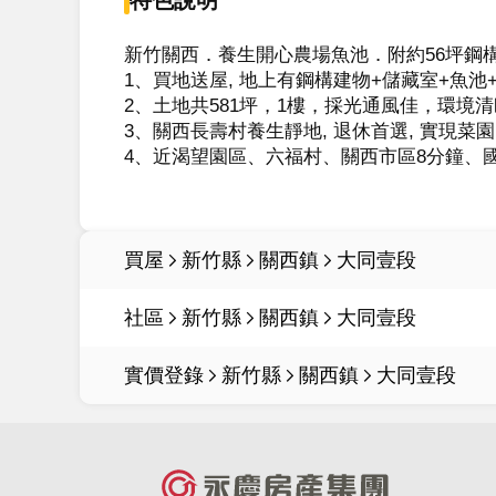
新竹關西．養生開心農場魚池．附約56坪鋼構
1、買地送屋, 地上有鋼構建物+儲藏室+魚池+
2、土地共581坪，1樓，採光通風佳，環境
3、關西長壽村養生靜地, 退休首選, 實現菜
4、近渴望園區、六福村、關西市區8分鐘、國
買屋
新竹縣
關西鎮
大同壹段
社區
新竹縣
關西鎮
大同壹段
實價登錄
新竹縣
關西鎮
大同壹段