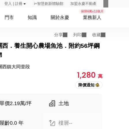
登入 | 註冊
i+智慧創新體驗館
加盟永慶不動產
保障6萬x12個月
門市
知識
關於永慶
業務新人
分享
列印
收藏
關西．養生開心農場魚池．附約56坪鋼
物
關西鎮大同壹段
1,280
萬
單價2.19萬/坪
土地
屋齡0.0 年
樓層--