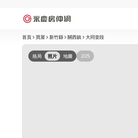
首頁
買屋
新竹縣
關西鎮
大同壹段
2/25
格局
照片
地圖