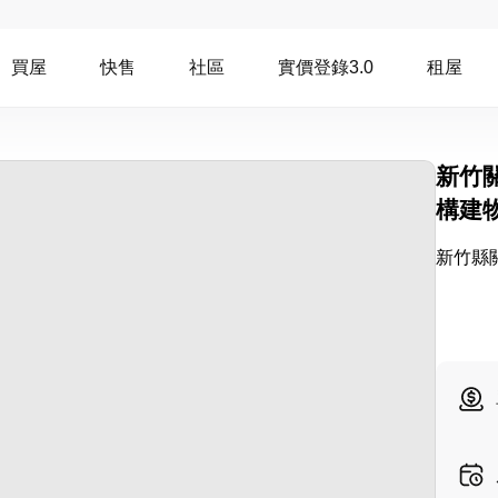
買屋
快售
社區
實價登錄3.0
租屋
新竹
構建
新竹縣