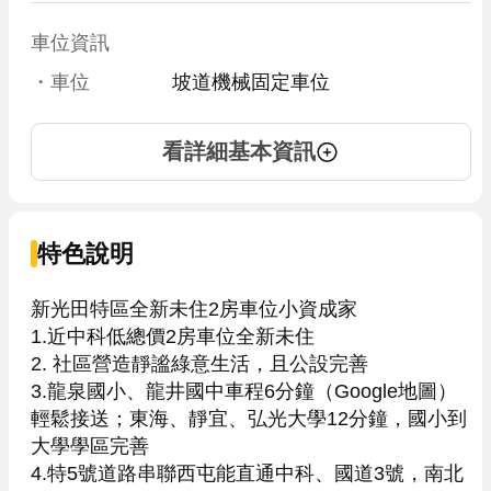
車位資訊
・車位
坡道機械固定車位
看詳細基本資訊
特色說明
新光田特區全新未住2房車位小資成家

1.近中科低總價2房車位全新未住

2. 社區營造靜謐綠意生活，且公設完善

3.龍泉國小、龍井國中車程6分鐘（Google地圖）
輕鬆接送；東海、靜宜、弘光大學12分鐘，國小到
大學學區完善

4.特5號道路串聯西屯能直通中科、國道3號，南北