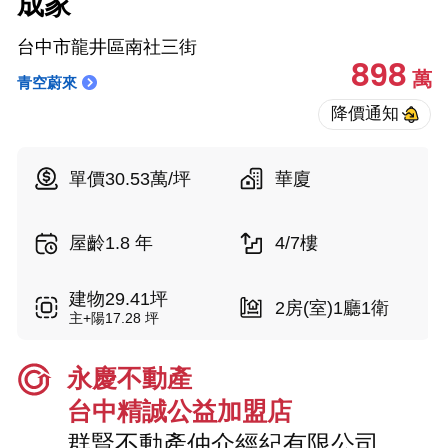
成家
台中市龍井區南社三街
898
萬
青空蔚來
單價30.53萬/坪
華廈
屋齡1.8 年
4/7樓
建物29.41坪
2房(室)1廳1衛
主+陽17.28 坪
永慶不動產
台中精誠公益加盟店
群賢不動產仲介經紀有限公司