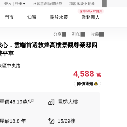
登入 | 註冊
i+智慧創新體驗館
加盟永慶不動產
保障6萬x12個月
門市
知識
關於永慶
業務新人
分享
列印
收藏
核心．雲端首選敦煌高樓景觀尊榮邸四
雙平車
東區中央路
4,588
萬
單價46.19萬/坪
電梯大樓
屋齡18.8 年
15/29樓