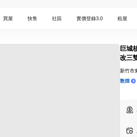
買屋
快售
社區
實價登錄3.0
租屋
巨城
改三
新竹市
敦煌