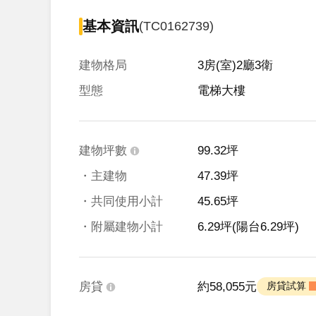
基本資訊
(TC0162739)
建物格局
3房(室)2廳3衛
型態
電梯大樓
建物坪數
99.32坪
・主建物
47.39坪
・共同使用小計
45.65坪
・附屬建物小計
6.29坪
(陽台6.29坪)
房貸
約58,055元
 房貸試算 