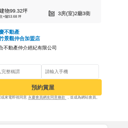
建物99.32坪
3房(室)2廳3衛
主+陽53.68 坪
慶不動產
竹景觀仲合加盟店
合不動產仲介經紀有限公司
預約賞屋
屋或來電即視同意
永慶會員網友同意條款
，並成為網站會員。