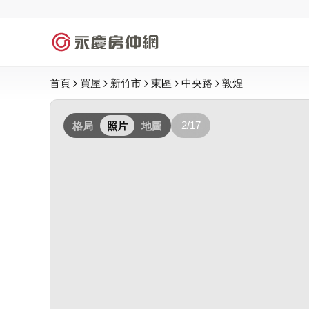
首頁
買屋
新竹市
東區
中央路
敦煌
2/17
格局
照片
地圖