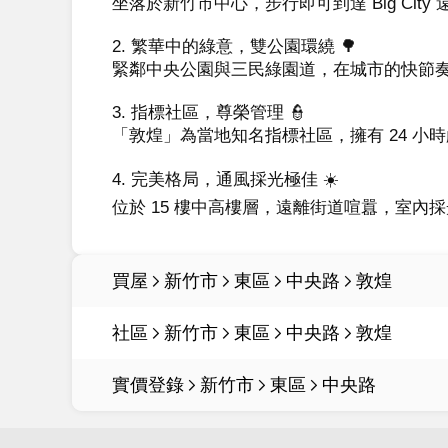
坐落於新竹市中心，步行即可到達 Big Ci
2. 繁華中的綠意，雙公園環繞 🌳

緊鄰中央公園與三民綠園道，在城市的快節奏
3. 指標社區，尊榮管理 👮

「敦煌」為當地知名指標社區，擁有 24 小
4. 完美格局，通風採光極佳 ☀️

位於 15 樓中高樓層，遠離街道喧囂，室
買屋
新竹市
東區
中央路
敦煌
社區
新竹市
東區
中央路
敦煌
實價登錄
新竹市
東區
中央路