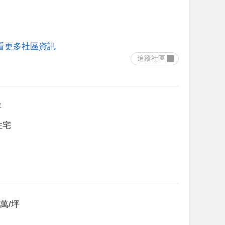
看更多社區資訊
 追蹤社區 
坪
住宅
19萬/坪