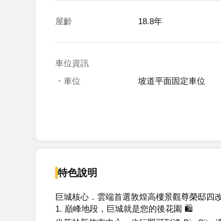
屋齡
18.8年
車位資訊
・車位
坡道平面固定車位
特色說明
巨城核心．雲端首選敦煌高樓景觀尊榮邸四改
1. 巔峰地段，巨城就是您的後花園 🛍️
