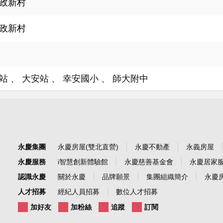
政新村
政新村
站
大安站
幸安國小
師大附中
永慶集團
永慶房屋(雙北直營)
永慶不動產
永義房屋
永慶服務
i智慧創新體驗館
永慶慈善基金會
永慶居家
認識永慶
關於永慶
品牌願景
集團組織簡介
永慶房
人才招募
經紀人員招募
數位人才招募
加好友
加粉絲
追蹤
訂閱