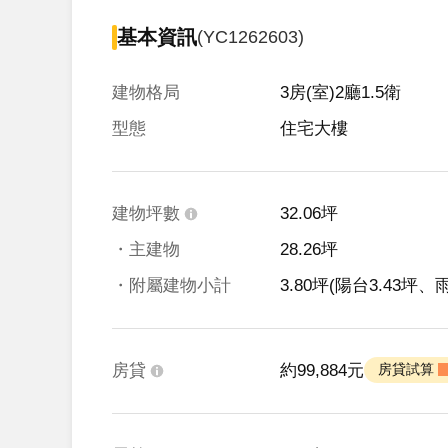
基本資訊
(YC1262603)
建物格局
3房(室)2廳1.5衛
型態
住宅大樓
建物坪數
32.06坪
・主建物
28.26坪
・附屬建物小計
3.80坪
(陽台3.43坪、雨
房貸
約99,884元
 房貸試算 