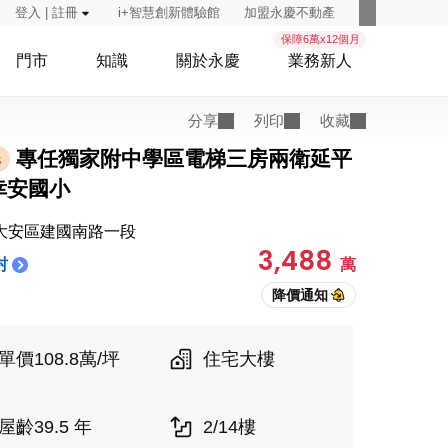
登入 | 註冊
i+智慧創新體驗館
加盟永慶不動產
保障6萬x12個月
門市
知識
關於永慶
業務新人
分享
列印
收藏
專任獨家附中學區電梯三房兩衛延平
託
幸安國小
大安區建國南路一段
3,488
村
萬
單價108.8萬/坪
住宅大樓
屋齡39.5 年
2/14樓