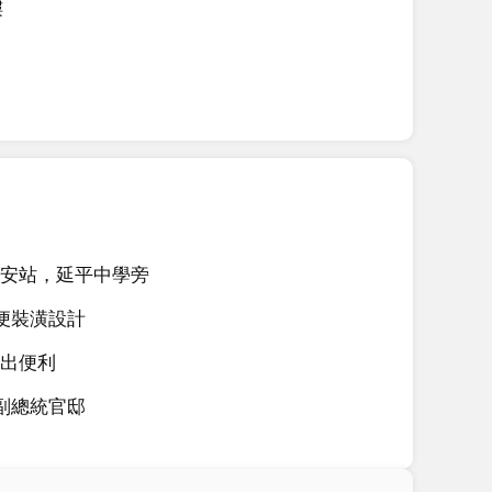
樓
安站，延平中學旁
方便裝潢設計
出便利
 副總統官邸