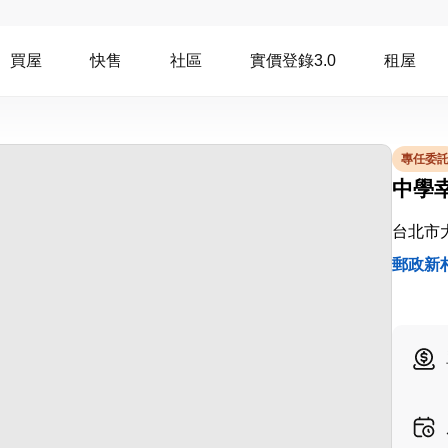
買屋
快售
社區
實價登錄3.0
租屋
專任委
中學
台北市
郵政新