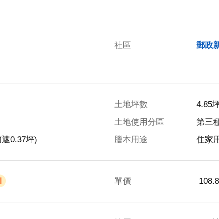
社區
郵政
土地坪數
4.85
土地使用分區
第三
遮0.37坪)
謄本用途
住家
單價
 108