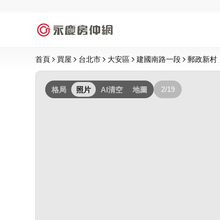
首頁
買屋
台北市
大安區
建國南路一段
郵政新村
2/19
格局
照片
AI清空
地圖