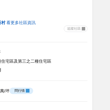
新村
看更多社區資訊
 追蹤社區 
坪
種住宅區及第三之二種住宅區
用
.8萬/坪
 問行情 