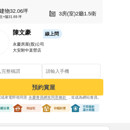
建物32.06坪
3房(室)2廳1.5衛
主+陽31.69 坪
陳文豪
線上問
永慶房屋(股)公司
大安附中直營店
預約賞屋
屋或來電即視同意
永慶會員網友同意條款
，並成為網站會員。
交易
非凶宅
非輻射屋
不限屋齡漏水保固