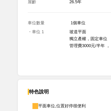
屋齡
26.5年
車位數量
 1個車位 
・車位
1
坡道平面
獨立產權，固定車位
管理費3000元/半年
 ，
特色說明
平面車位,位置好停很便利