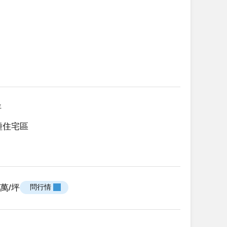
坪
種住宅區
39萬/坪
 問行情 