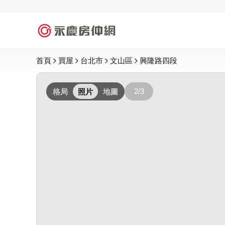
首頁
買屋
台北市
文山區
興隆路四段
2/3
格局
照片
地圖