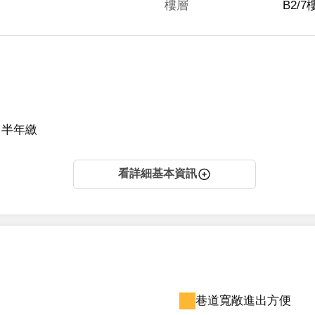
樓層
B2/7
 
半年繳
看詳細基本資訊
巷道寬敞進出方便