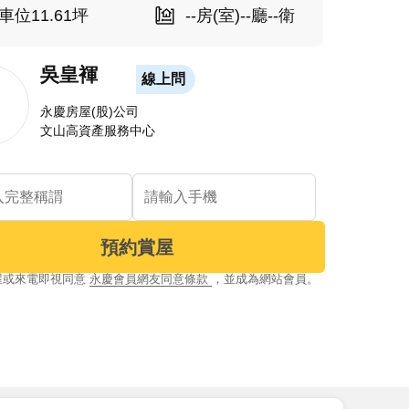
車位11.61坪
--房(室)--廳--衛
吳皇褌
線上問
永慶房屋(股)公司
文山高資產服務中心
預約賞屋
屋或來電即視同意
永慶會員網友同意條款
，並成為網站會員。