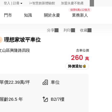
登入 | 註冊
i+智慧創新體驗館
加盟永慶不動產
保障6萬x12個月
門市
知識
關於永慶
業務新人
分享
列印
收藏
理想家坡平車位
託
文山區興隆路四段
含車位價
260
萬
單價22.39萬/坪
車位
屋齡26.5 年
B2/7樓