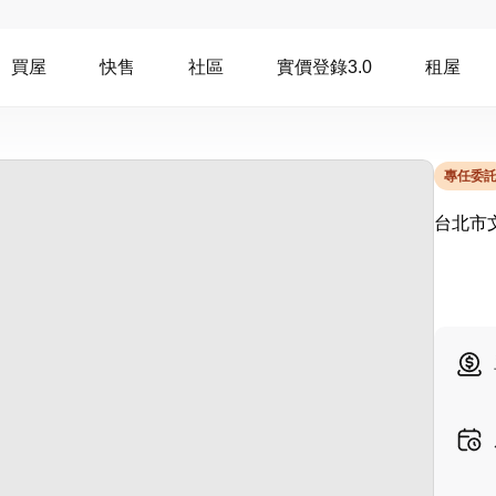
買屋
快售
社區
實價登錄3.0
租屋
專任委
台北市