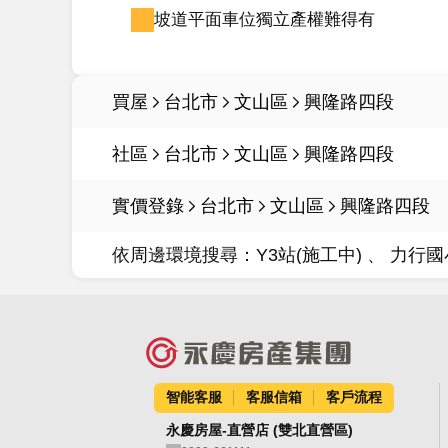
坡道平面車位獨立產權難得有
買屋
台北市
文山區
興隆路四段
社區
台北市
文山區
興隆路四段
實價登錄
台北市
文山區
興隆路四段
依周邊環境搜尋：
Y3站(施工中)
力行國
智能客服
客服信箱
客戶流程
永慶房屋-直營店 (雙北直營區)