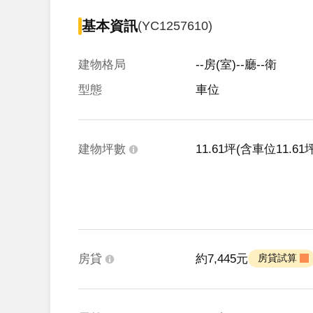
基本資訊
(YC1257610)
建物格局
--房(室)--廳--衛
型態
車位
建物坪數
11.61坪
(含車位11.61坪
房貸
約7,445元
 房貸試算 