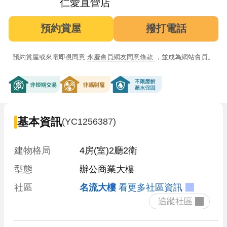
仁愛直營店
預約賞屋
撥打電話
預約賞屋或來電即視同意
永慶會員網友同意條款
，並成為網站會員。
非短期交易
非輻射屋
不限屋齡漏水保固
基本資訊
(YC1256387)
建物格局
4房(室)2廳2衛
型態
辦公商業大樓
社區
名流大樓
看更多社區資訊
 追蹤社區 