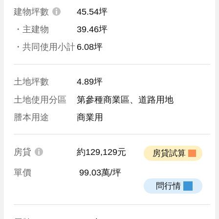
建物坪數
45.54坪
・主建物
39.46坪
・共同使用小計
6.08坪
土地坪數
4.89坪
土地使用分區
第參種商業區、道路用地
謄本用途
商業用
房貸
約129,129元
 房貸試算 
單價
 99.03萬/坪
 問行情 