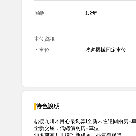
屋齡
1.2年
車位資訊
・車位
坡道機械固定車位
特色說明
梧棲九川木目心最划算!全新未住邊間兩房+車
全新交屋，低總價兩房+車位

知名建商九川建設新成屋，品質有保證
