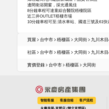
邊間衛浴開窗，採光通風佳

8分鐘車程可達童綜合醫院梧棲院區

近三井OUTLET梧棲市場

10分鐘車程可至:清水車站、國道三號及61快
買屋
台中市
梧棲區
大同街
九川木目
社區
台中市
梧棲區
大同街
九川木目
實價登錄
台中市
梧棲區
大同街
智能客服
客服信箱
客戶流程
永慶房屋-直營店 (雙北直營區)