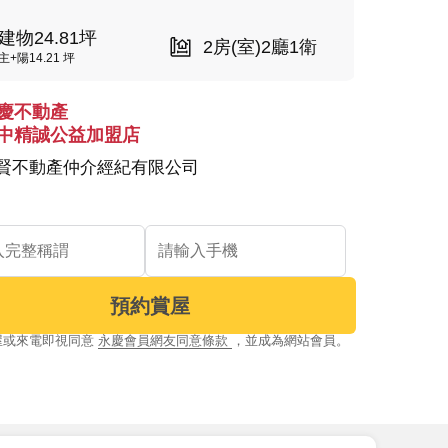
建物24.81坪
2房(室)2廳1衛
主+陽14.21 坪
慶不動產
中精誠公益加盟店
賢不動產仲介經紀有限公司
預約賞屋
屋或來電即視同意
永慶會員網友同意條款
，並成為網站會員。