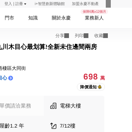
登入 | 註冊
i+智慧創新體驗館
加盟永慶不動產
保障6萬x12個月
門市
知識
關於永慶
業務新人
分享
列印
收藏
九川木目心最划算!全新未住邊間兩房
梧棲區大同街
698
目心
萬
單價請洽業務
電梯大樓
屋齡1.2 年
7/12樓