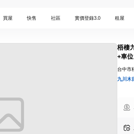
買屋
快售
社區
實價登錄3.0
租屋
梧棲
+車位
台中市
九川木