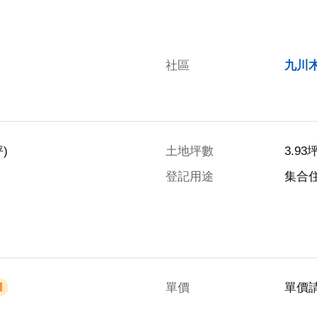
社區
九川
)
土地坪數
3.93
登記用途
集合
單價
單價