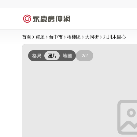
首頁
買屋
台中市
梧棲區
大同街
九川木目心
2/2
格局
照片
地圖