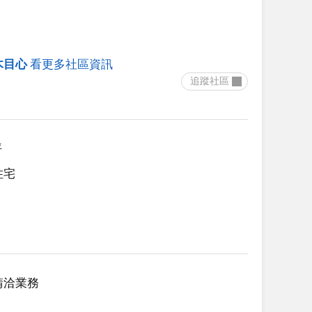
木目心
看更多社區資訊
 追蹤社區 
坪
住宅
請洽業務