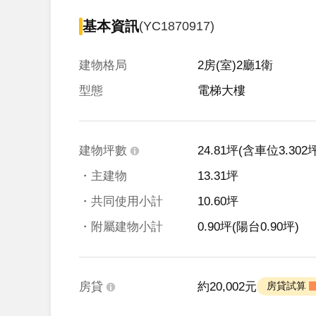
基本資訊
(YC1870917)
建物格局
2房(室)2廳1衛
型態
電梯大樓
建物坪數
24.81坪
(含車位3.302坪
・主建物
13.31坪
・共同使用小計
10.60坪
・附屬建物小計
0.90坪
(陽台0.90坪)
房貸
約20,002元
 房貸試算 