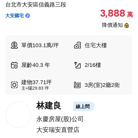
台北市大安區信義路三段
3,888
萬
大安國宅
單價103.1萬/坪
住宅大樓
屋齡40.3 年
2/16樓
建物37.71坪
3房(室)2廳2衛
主+陽29.83 坪
林建良
線上問
永慶房屋(股)公司
大安瑞安直營店