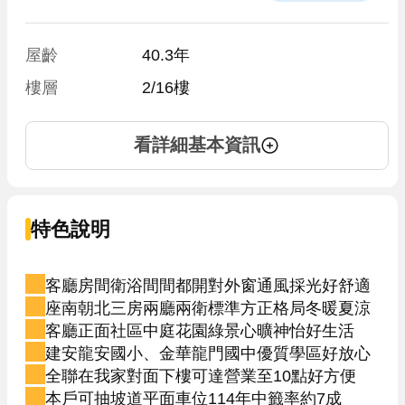
屋齡
40.3年
樓層
2/16樓
看詳細基本資訊
特色說明
客廳房間衛浴間間都開對外窗通風採光好舒適
座南朝北三房兩廳兩衛標準方正格局冬暖夏涼
客廳正面社區中庭花園綠景心曠神怡好生活
建安龍安國小、金華龍門國中優質學區好放心
全聯在我家對面下樓可達營業至10點好方便
本戶可抽坡道平面車位114年中籤率約7成