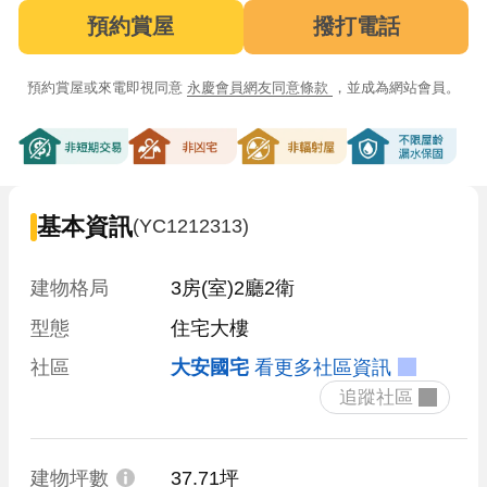
預約賞屋
撥打電話
預約賞屋或來電即視同意
永慶會員網友同意條款
，並成為網站會員。
非短期交易
非凶宅
非輻射屋
不限屋齡漏
基本資訊
(YC1212313)
建物格局
3房(室)2廳2衛
型態
住宅大樓
社區
大安國宅
看更多社區資訊
 追蹤社區 
建物坪數
37.71坪