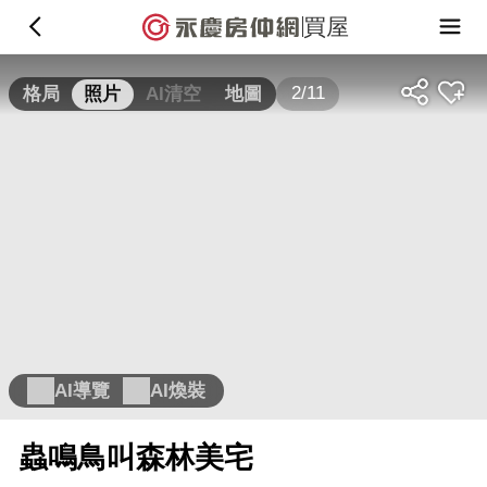
買屋
2/11
格局
照片
AI清空
地圖
AI導覽
AI煥裝
蟲鳴鳥叫森林美宅