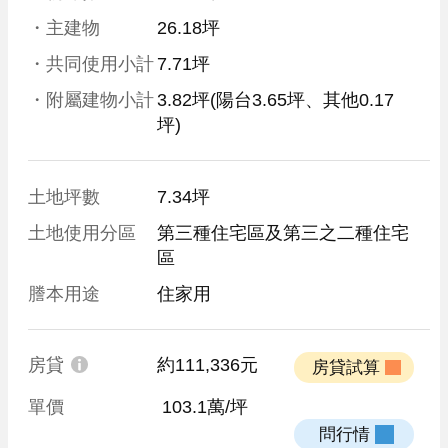
・主建物
26.18坪
・共同使用小計
7.71坪
・附屬建物小計
3.82坪
(陽台3.65坪、其他0.17
坪)
土地坪數
7.34坪
土地使用分區
第三種住宅區及第三之二種住宅
區
謄本用途
住家用
房貸
約111,336元
 房貸試算 
單價
 103.1萬/坪
 問行情 