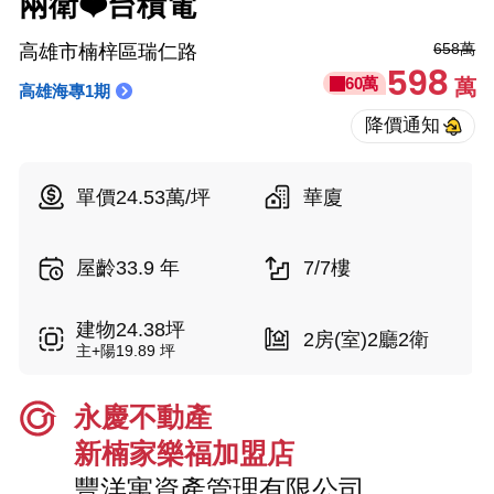
兩衛❤️台積電
658萬
高雄市楠梓區瑞仁路
598
60萬
萬
高雄海專1期
單價24.53萬/坪
華廈
屋齡33.9 年
7/7樓
建物24.38坪
2房(室)2廳2衛
主+陽19.89 坪
永慶不動產
新楠家樂福加盟店
豐洋寓資產管理有限公司