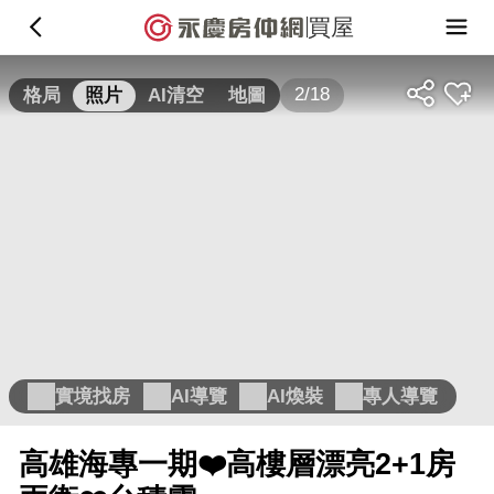
買屋
2/18
格局
照片
AI清空
地圖
實境找房
AI導覽
AI煥裝
專人導覽
高雄海專一期❤️高樓層漂亮2+1房