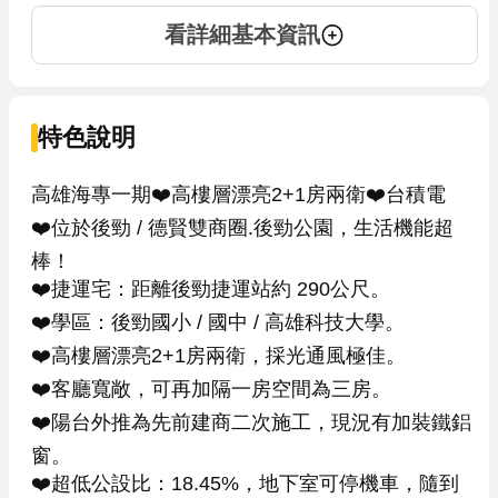
看詳細基本資訊
特色說明
高雄海專一期❤️高樓層漂亮2+1房兩衛❤️台積電

❤️位於後勁 / 德賢雙商圈.後勁公園，生活機能超
棒！

❤️捷運宅：距離後勁捷運站約 290公尺。

❤️學區：後勁國小 / 國中 / 高雄科技大學。

❤️高樓層漂亮2+1房兩衛，採光通風極佳。

❤️客廳寬敞，可再加隔一房空間為三房。

❤️陽台外推為先前建商二次施工，現況有加裝鐵鋁
窗。

❤️超低公設比：18.45%，地下室可停機車，隨到