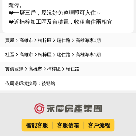
隨停。

❤️一層三戶，屋況好免整理即可入住～

❤️近楠梓加工區及台積電，收租自住兩相宜。
買屋
高雄市
楠梓區
瑞仁路
高雄海專1期
社區
高雄市
楠梓區
瑞仁路
高雄海專1期
實價登錄
高雄市
楠梓區
瑞仁路
依周邊環境搜尋：
後勁站
智能客服
客服信箱
客戶流程