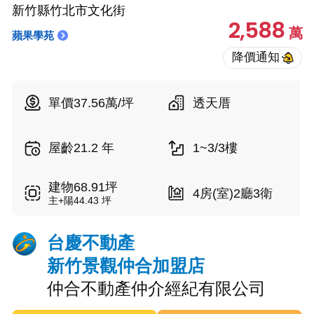
新竹縣竹北市文化街
2,588
萬
蘋果學苑
單價37.56萬/坪
透天厝
屋齡21.2 年
1~3/3樓
建物68.91坪
4房(室)2廳3衛
主+陽44.43 坪
台慶不動產
新竹景觀仲合加盟店
仲合不動產仲介經紀有限公司