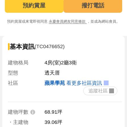
預約賞屋
撥打電話
預約賞屋或來電即視同意
永慶會員網友同意條款
，並成為網站會員。
基本資訊
(TC0476652)
建物格局
4房(室)2廳3衛
型態
透天厝
社區
蘋果學苑
看更多社區資訊
 追蹤社區 
建物坪數
68.91坪
・主建物
39.06坪