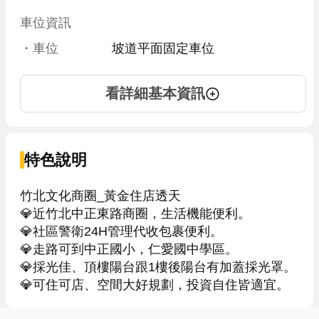
車位資訊
・車位
坡道平面固定車位
看詳細基本資訊
特色說明
竹北文化商圈_黃金住店透天

💎近竹北中正東路商圈，生活機能便利。

💎社區警衛24H管理代收包裹便利。

💎走路可到中正國小，仁愛國中學區。

💎採光佳、頂樓陽台跟1樓後陽台有加蓋採光罩。

💎可住可店、空間大好規劃，投資自住皆適宜。