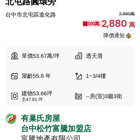
北屯路圓環旁
2,980萬
台中市北屯區進化路
2,880
100萬
萬
單價53.67萬/坪
透天厝
屋齡55.8 年
1~3/4樓
建物53.66坪
--房(室)3廳3衛
主47.81 坪
有巢氏房屋
台中松竹富騰加盟店
富騰地產有限公司