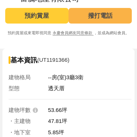
預約賞屋
撥打電話
預約賞屋或來電即視同意
永慶會員網友同意條款
，並成為網站會員。
基本資訊
(UT1191366)
建物格局
--房(室)3廳3衛
型態
透天厝
建物坪數
53.66坪
・主建物
47.81坪
・地下室
5.85坪