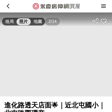
買屋
2/14
格局
照片
地圖
進化路透天店面🌟｜近北屯國小｜