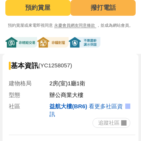
預約賞屋
撥打電話
預約賞屋或來電即視同意
永慶會員網友同意條款
，並成為網站會員。
非短期交易
非輻射屋
不限屋齡漏水保固
基本資訊
(YC1258057)
建物格局
2房(室)1廳1衛
型態
辦公商業大樓
社區
益航大樓(BR6)
看更多社區資
訊
 追蹤社區 