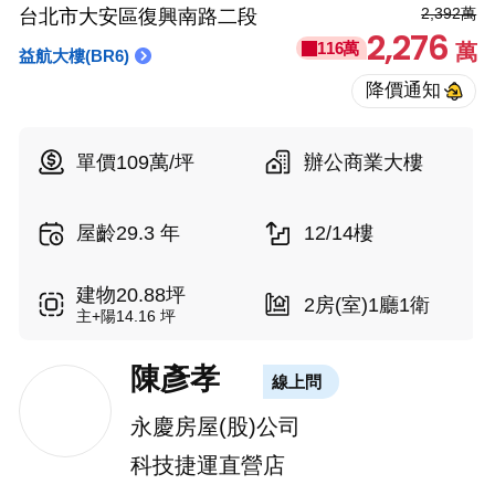
2,392萬
台北市大安區復興南路二段
2,276
116萬
萬
益航大樓(BR6)
單價109萬/坪
辦公商業大樓
屋齡29.3 年
12/14樓
建物20.88坪
2房(室)1廳1衛
主+陽14.16 坪
陳彥孝
線上問
永慶房屋(股)公司
科技捷運直營店