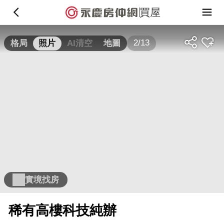
買屋
2/13
格局
照片
AI清空
地圖
實境找房
稀有高樓科技純辦