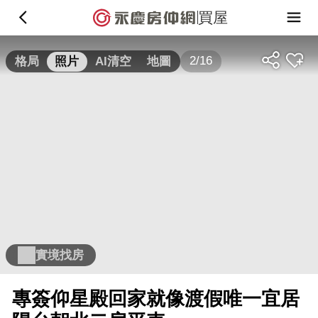
買屋
2/16
格局
照片
AI清空
地圖
實境找房
專簽仰星殿回家就像渡假唯一宜居