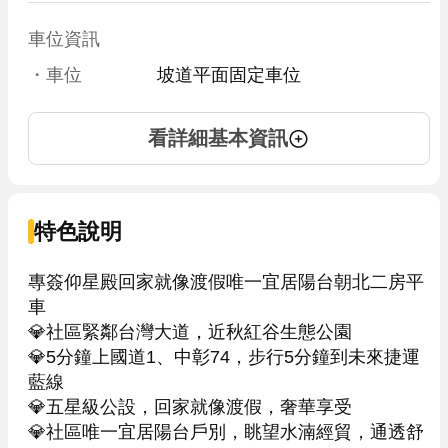
車位資訊
・車位
坡道平面固定車位
看詳細基本資訊
特色說明
專簽仰星殿回家就像渡假唯一宜居陽台朝北二房平
車

💎社區緊鄰台灣大道，近秋紅谷生態公園

💎5分鐘上國道1、中彰74，步行5分鐘到未來捷運
藍線

💎五星級公設，回家就像渡假，奢華享受

💎社區唯一宜居陽台戶別，眺望水湳經貿，通透舒