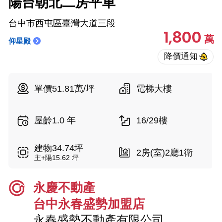
陽台朝北二房平車
台中市西屯區臺灣大道三段
1,800
萬
仰星殿
單價51.81萬/坪
電梯大樓
屋齡1.0 年
16/29樓
建物34.74坪
2房(室)2廳1衛
主+陽15.62 坪
永慶不動產
台中永春盛勢加盟店
永春盛勢不動產有限公司