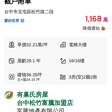
觀戶附車
台中市北屯區松竹路二段
1,168
萬
愛的世界
單價32.21萬/坪
電梯大樓
屋齡29.1 年
16/16樓
建物36.26坪
3房(室)2廳2衛
主+陽24.15 坪
有巢氏房屋
台中松竹富騰加盟店
富騰地產有限公司