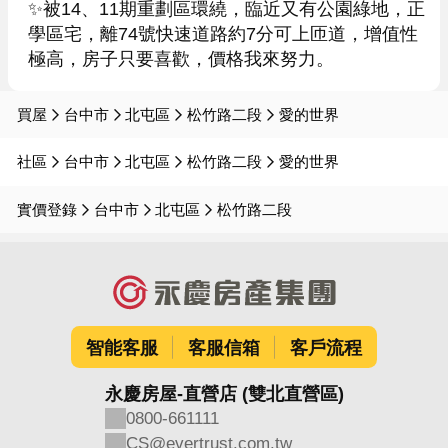
✨被14、11期重劃區環繞，臨近又有公園綠地，正
學區宅，離74號快速道路約7分可上匝道，增值性
極高，房子只要喜歡，價格我來努力。
買屋
台中市
北屯區
松竹路二段
愛的世界
社區
台中市
北屯區
松竹路二段
愛的世界
實價登錄
台中市
北屯區
松竹路二段
智能客服
客服信箱
客戶流程
永慶房屋-直營店 (雙北直營區)
0800-661111
CS@evertrust.com.tw