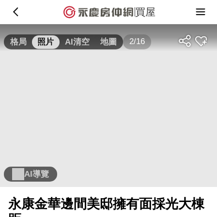
買屋
2/16
格局
照片
AI清空
地圖
AI導覽
永康金華邊間美邸擁有面採光大棟