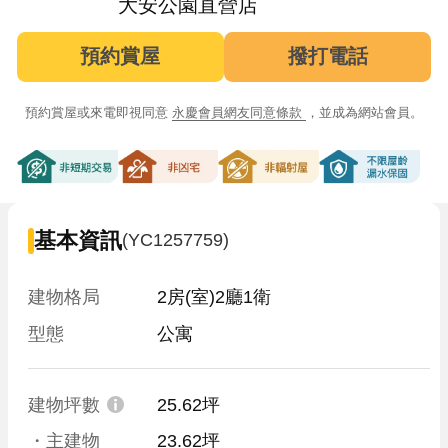
大安公園直營店
預約賞屋
撥打電話
預約賞屋或來電即視同意
永慶會員網友同意條款
，並成為網站會員。
非短期交易
非凶宅
非輻射屋
不限屋齡漏
基本資訊
(YC1257759)
建物格局
2房(室)2廳1衛
型態
公寓
建物坪數
25.62坪
・主建物
23.62坪