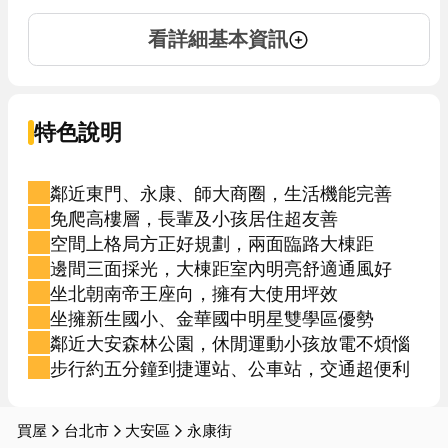
看詳細基本資訊
特色說明
鄰近東門、永康、師大商圈，生活機能完善
免爬高樓層，長輩及小孩居住超友善
空間上格局方正好規劃，兩面臨路大棟距
邊間三面採光，大棟距室內明亮舒適通風好
坐北朝南帝王座向，擁有大使用坪效
坐擁新生國小、金華國中明星雙學區優勢
鄰近大安森林公園，休閒運動小孩放電不煩惱
步行約五分鐘到捷運站、公車站，交通超便利
買屋
台北市
大安區
永康街