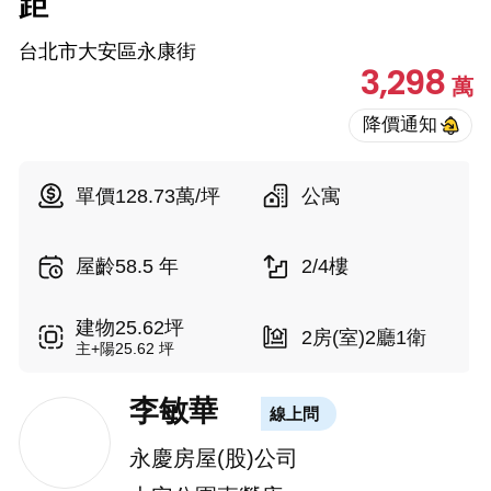
距
台北市大安區永康街
3,298
萬
單價128.73萬/坪
公寓
屋齡58.5 年
2/4樓
建物25.62坪
2房(室)2廳1衛
主+陽25.62 坪
李敏華
線上問
永慶房屋(股)公司