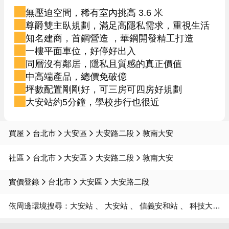
無壓迫空間，稀有室內挑高 3.6 米
尊爵雙主臥規劃，滿足高隱私需求，重視生活
知名建商，首鋼營造 ，華鋼開發精工打造
一樓平面車位，好停好出入
同層沒有鄰居，隱私且質感的真正價值
中高端產品，總價免破億
坪數配置剛剛好，可三房可四房好規劃
大安站約5分鐘，學校步行也很近
買屋
台北市
大安區
大安路二段
敦南大安
社區
台北市
大安區
大安路二段
敦南大安
實價登錄
台北市
大安區
大安路二段
依周邊環境搜尋：
大安站
大安站
信義安和站
科技大樓站