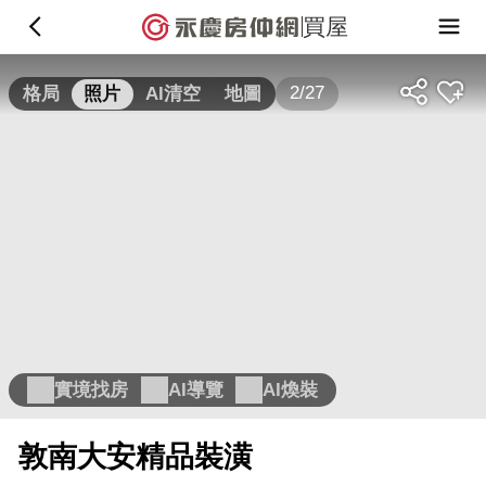
買屋
2/27
格局
照片
AI清空
地圖
實境找房
AI導覽
AI煥裝
敦南大安精品裝潢