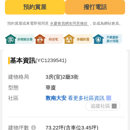
預約賞屋
撥打電話
預約賞屋或來電即視同意
永慶會員網友同意條款
，並成為網站會員。
非短期交易
非凶宅
非輻射屋
不限屋齡漏
基本資訊
(YC1239541)
建物格局
3房(室)2廳3衛
型態
華廈
社區
敦南大安
看更多社區資訊
 追蹤社區 
建物坪數
73.22坪
(含車位3.45坪)