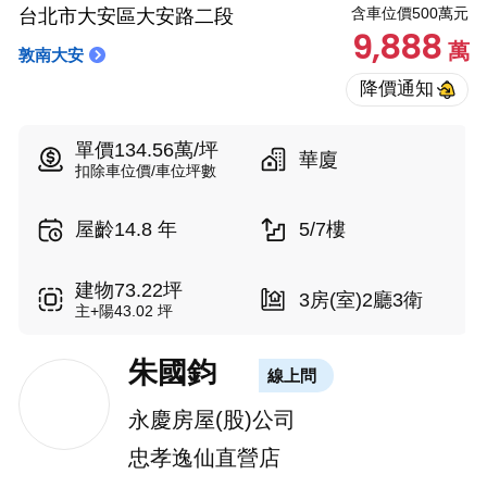
含車位價500萬元
台北市大安區大安路二段
9,888
萬
敦南大安
單價134.56萬/坪
華廈
扣除車位價/車位坪數
屋齡14.8 年
5/7樓
建物73.22坪
3房(室)2廳3衛
主+陽43.02 坪
朱國鈞
線上問
永慶房屋(股)公司
忠孝逸仙直營店