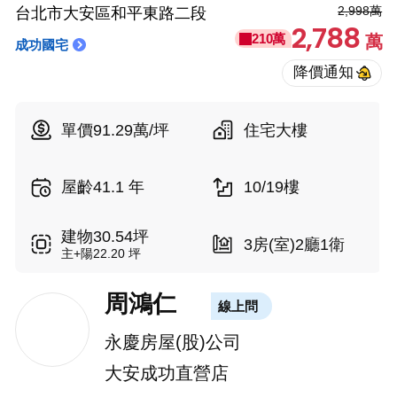
2,998萬
台北市大安區和平東路二段
2,788
210萬
萬
成功國宅
單價91.29萬/坪
住宅大樓
屋齡41.1 年
10/19樓
建物30.54坪
3房(室)2廳1衛
主+陽22.20 坪
周鴻仁
線上問
永慶房屋(股)公司
大安成功直營店