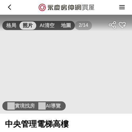
買屋
2/14
格局
照片
AI清空
地圖
實境找房
AI導覽
中央管理電梯高樓