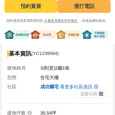
預約賞屋
撥打電話
預約賞屋或來電即視同意
永慶會員網友同意條款
，並成為網站會員。
非短期交易
非凶宅
非輻射屋
不限屋齡漏
基本資訊
(YC1239594)
建物格局
3房(室)2廳1衛
型態
住宅大樓
社區
成功國宅
看更多社區資訊
 追蹤社區 
建物坪數
30.54坪