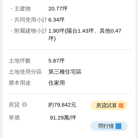
・主建物
20.77坪
・共同使用小計
6.34坪
・附屬建物小計
1.90坪
(陽台1.43坪、其他0.47
坪)
土地坪數
5.87坪
土地使用分區
第三種住宅區
謄本用途
住家用
房貸
約79,842元
 房貸試算 
單價
 91.29萬/坪
 問行情 