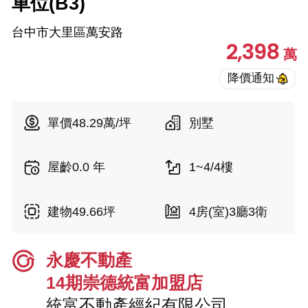
車位(B3)
台中市大里區萬安路
2,398
萬
單價48.29萬/坪
別墅
屋齡0.0 年
1~4/4樓
建物49.66坪
4房(室)3廳3衛
永慶不動產
14期崇德統富加盟店
統富不動產經紀有限公司