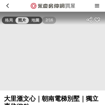
買屋
2/16
格局
照片
地圖
大里滙文心｜朝南電梯別墅｜獨立