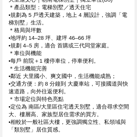
＊產品類型：電梯別墅／透天住宅

•規劃為 5 戶透天建築，地上 4 層設計，強調「電
梯別墅」生活。   

＊格局與坪數

•地坪約 14–28 坪、建坪 46–66 坪

•規劃 4–5 房，適合 首購或三代同堂家庭。   

＊車位與機能

•每戶 前院＋1 樓停車位，停車便利。   

＊生活機能完善

•鄰近 大里國小、爽文國中，生活機能成熟；

•交通方便：約 8 分鐘到 大慶車站，可接國道與快
速道路，向外往返便利。   

＊市場定位與特色亮點

•定位為 南區/大里區住宅透天別墅，適合尋求空間
大、樓層高、家族型居住需求的買方。   

•相較於一般社區大樓，更強調獨立性、私領域與
「類別墅」居住質感。
