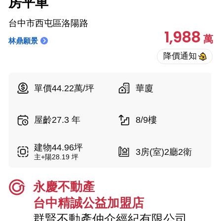
房平車
台中市西屯區洛陽路
1,988
萬
林鼎願景
單價44.22萬/坪
華廈
屋齡27.3 年
8/9樓
建物44.96坪
3房(室)2廳2衛
主+陽28.19 坪
永慶不動產
台中精誠公益加盟店
群賢不動產仲介經紀有限公司