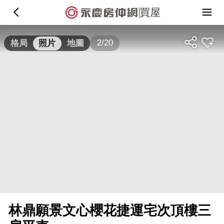
買屋
2/20
格局
照片
地圖
林鼎願景文心櫻花捷運宅次頂樓三