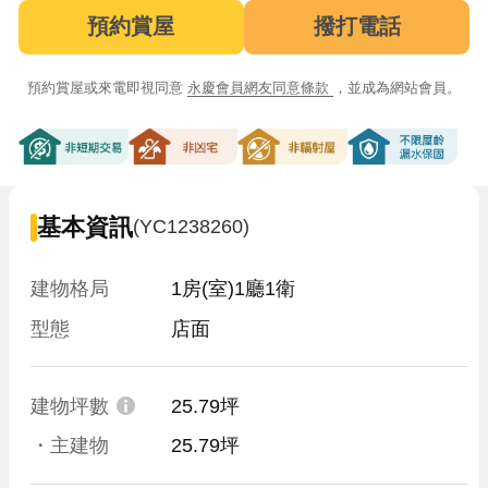
預約賞屋
撥打電話
預約賞屋或來電即視同意
永慶會員網友同意條款
，並成為網站會員。
非短期交易
非凶宅
非輻射屋
不限屋齡漏
基本資訊
(YC1238260)
建物格局
1房(室)1廳1衛
型態
店面
建物坪數
25.79坪
・主建物
25.79坪