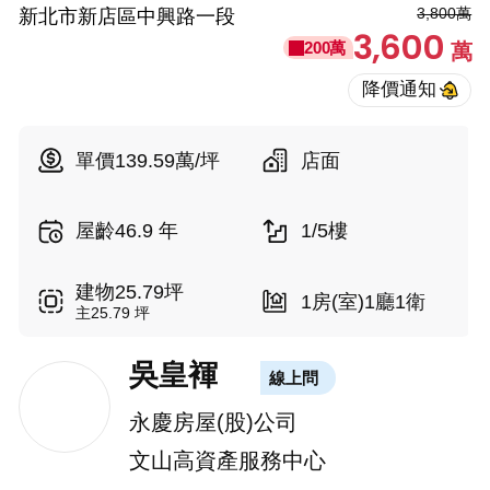
3,800萬
新北市新店區中興路一段
3,600
200萬
萬
單價139.59萬/坪
店面
屋齡46.9 年
1/5樓
建物25.79坪
1房(室)1廳1衛
主25.79 坪
吳皇褌
線上問
永慶房屋(股)公司
文山高資產服務中心