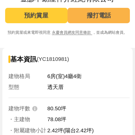
預約賞屋
撥打電話
預約賞屋或來電即視同意
永慶會員網友同意條款
，並成為網站會員。
基本資訊
(YC1810981)
建物格局
6房(室)4廳4衛
型態
透天厝
建物坪數
80.50坪
・主建物
78.08坪
・附屬建物小計
2.42坪
(陽台2.42坪)