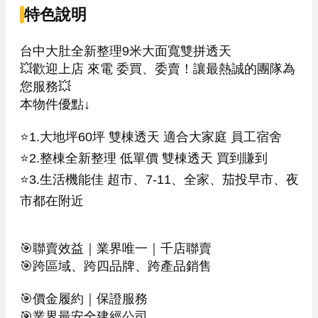
特色說明
台中大肚全新整理9米大面寬雙拼透天

💥歡迎上店 來電 委買、委賣！讓最熱誠的團隊為
您服務💥

本物件優點↓

⭐1.大地坪60坪 雙棟透天 適合大家庭 員工宿舍

⭐2.整棟全新整理 低單價 雙棟透天 買到賺到

⭐3.生活機能佳 超市、7-11、全家、茄投早市、夜
市都在附近

🎯聯賣效益｜業界唯一｜千店聯賣

🎯跨區域、跨四品牌、跨產品銷售

🎯價金履約｜保證服務

🎯業界最安全建經公司
