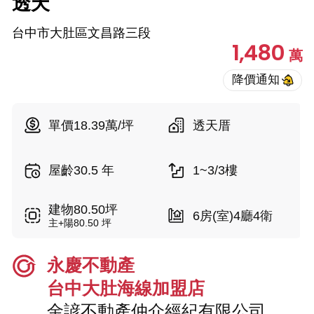
透天
台中市大肚區文昌路三段
1,480
萬
單價18.39萬/坪
透天厝
屋齡30.5 年
1~3/3樓
建物80.50坪
6房(室)4廳4衛
主+陽80.50 坪
永慶不動產
台中大肚海線加盟店
金諺不動產仲介經紀有限公司