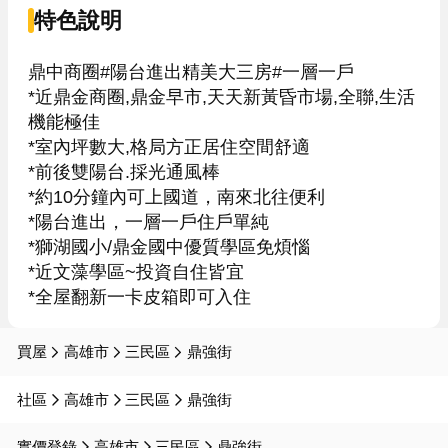
特色說明
鼎中商圈#陽台進出精美大三房#一層一戶

*近鼎金商圈,鼎金早市,天天新黃昏市場,全聯,生活
機能極佳

*室內坪數大,格局方正居住空間舒適

*前後雙陽台.採光通風棒

*約10分鐘內可上國道，南來北往便利

*陽台進出，一層一戶住戶單純

*獅湖國小/鼎金國中優質學區免煩惱

*近文藻學區~投資自住皆宜

*全屋翻新一卡皮箱即可入住
買屋
高雄市
三民區
鼎強街
社區
高雄市
三民區
鼎強街
實價登錄
高雄市
三民區
鼎強街