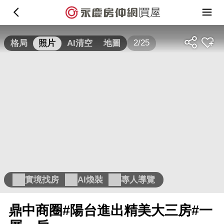
買屋
2/25
格局
照片
AI清空
地圖
實境找房
AI煥裝
專人導覽
鼎中商圈#陽台進出精美大三房#一