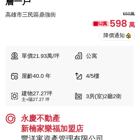
層一戶
650萬
高雄市三民區鼎強街
598
52萬
萬
單價21.93萬/坪
公寓
屋齡40.0 年
4/5樓
建物27.27坪
3房(室)2廳2衛
主+陽27.27 坪
永慶不動產
新楠家樂福加盟店
豐洋寓資產管理有限公司