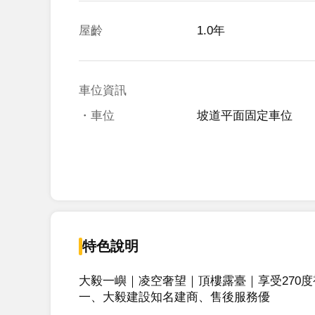
屋齡
1.0年
車位資訊
・車位
坡道平面固定車位
特色說明
大毅一嶼｜凌空奢望｜頂樓露臺｜享受270度
一、大毅建設知名建商、售後服務優
