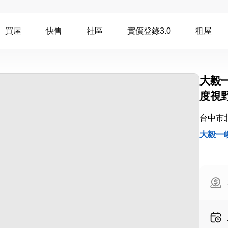
買屋
快售
社區
實價登錄3.0
租屋
大毅
度視
台中市
大毅一