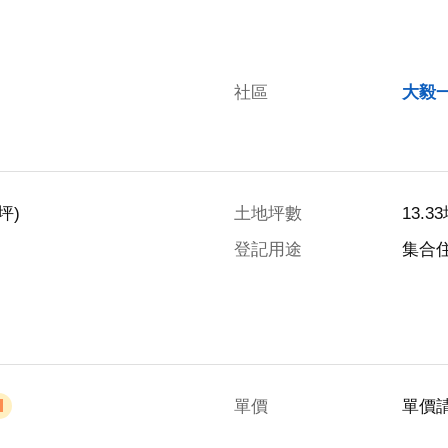
社區
大毅
坪)
土地坪數
13.3
登記用途
集合
單價
單價