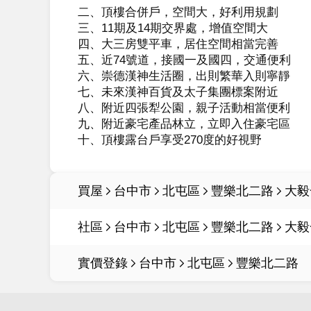
二、頂樓合併戶，空間大，好利用規劃

三、11期及14期交界處，增值空間大

四、大三房雙平車，居住空間相當完善

五、近74號道，接國一及國四，交通便利

六、崇德漢神生活圈，出則繁華入則寧靜

七、未來漢神百貨及太子集團標案附近

八、附近四張犁公園，親子活動相當便利

九、附近豪宅產品林立，立即入住豪宅區

十、頂樓露台戶享受270度的好視野
買屋
台中市
北屯區
豐樂北二路
大毅
社區
台中市
北屯區
豐樂北二路
大毅
實價登錄
台中市
北屯區
豐樂北二路