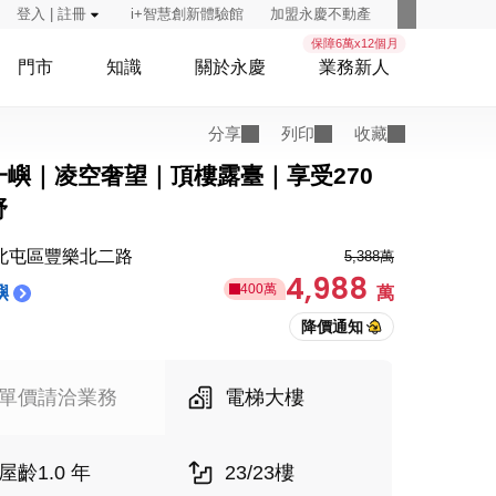
登入 | 註冊
i+智慧創新體驗館
加盟永慶不動產
保障6萬x12個月
門市
知識
關於永慶
業務新人
分享
列印
收藏
一嶼｜凌空奢望｜頂樓露臺｜享受270
野
北屯區豐樂北二路
5,388萬
4,988
400萬
嶼
萬
單價請洽業務
電梯大樓
屋齡1.0 年
23/23樓