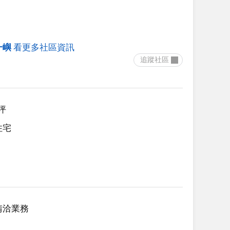
一嶼
看更多社區資訊
 追蹤社區 
3坪
住宅
請洽業務