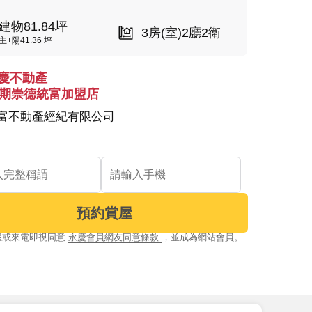
建物81.84坪
3房(室)2廳2衛
主+陽41.36 坪
慶不動產
4期崇德統富加盟店
富不動產經紀有限公司
預約賞屋
屋或來電即視同意
永慶會員網友同意條款
，並成為網站會員。