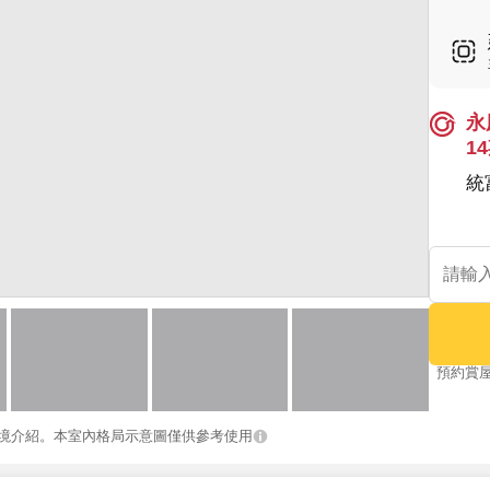
永
1
統
預約賞
境介紹。本室內格局示意圖僅供參考使用