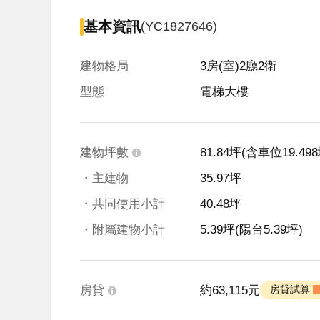
基本資訊
(YC1827646)
建物格局
3房(室)2廳2衛
型態
電梯大樓
建物坪數
81.84坪
(含車位19.498
・主建物
35.97坪
・共同使用小計
40.48坪
・附屬建物小計
5.39坪
(陽台5.39坪)
房貸
約63,115元
 房貸試算 