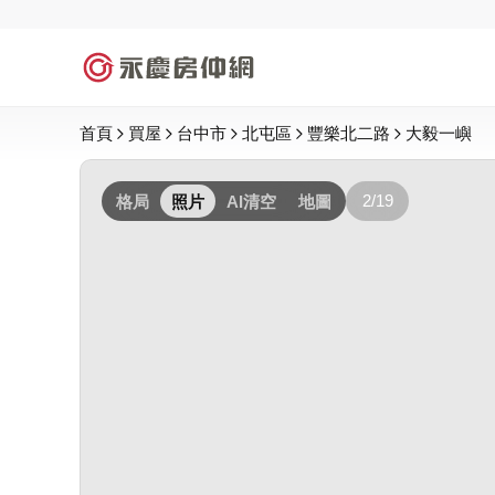
首頁
買屋
台中市
北屯區
豐樂北二路
大毅一嶼
2/19
格局
照片
AI清空
地圖