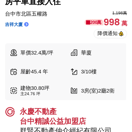
房平車直接入住
1,198萬
台中市北區五權路
998
200萬
萬
吉祥大廈
單價32.4萬/坪
華廈
屋齡45.4 年
3/10樓
建物30.80坪
3房(室)2廳2衛
主24.76 坪
永慶不動產
台中精誠公益加盟店
群賢不動產仲介經紀有限公司