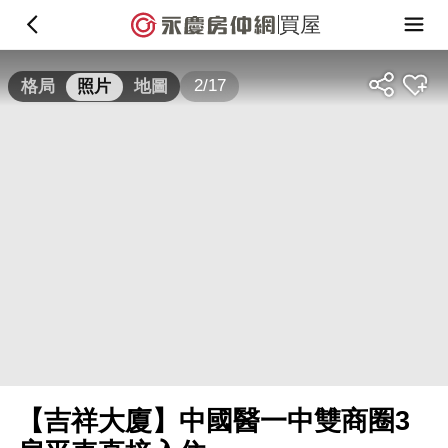
買屋
2/17
格局
照片
地圖
【吉祥大廈】中國醫一中雙商圈3