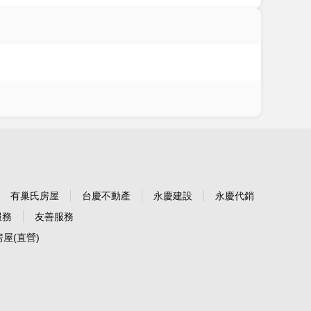
有巢氏房屋
台慶不動產
永慶建設
永慶代銷
服務
友善服務
屋(直營)