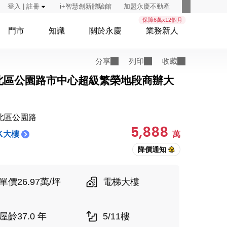
登入 | 註冊
i+智慧創新體驗館
加盟永慶不動產
保障6萬x12個月
門市
知識
關於永慶
業務新人
分享
列印
收藏
北區公園路市中心超級繁榮地段商辦大
北區公園路
5,888
K大樓
萬
單價26.97萬/坪
電梯大樓
屋齡37.0 年
5/11樓