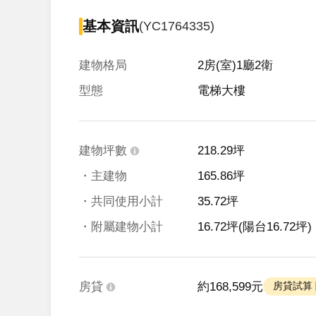
基本資訊
(YC1764335)
建物格局
2房(室)1廳2衛
型態
電梯大樓
建物坪數
218.29坪
・主建物
165.86坪
・共同使用小計
35.72坪
・附屬建物小計
16.72坪
(陽台16.72坪)
房貸
約168,599元
 房貸試算 