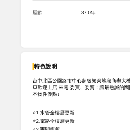
屋齡
37.0年
特色說明
台中北區公園路市中心超級繁榮地段商辦大樓
💥歡迎上店 來電 委買、委賣！讓最熱誠的團隊
本物件優點↓

⭐️1.水管全樓層更新

⭐️2.電路全樓層更新

⭐️3.兩間廁所
