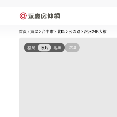
首頁
買屋
台中市
北區
公園路
銀河24K大樓
2/19
格局
照片
地圖