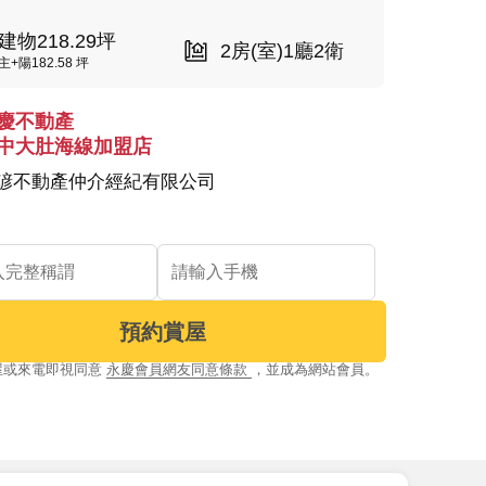
建物218.29坪
2房(室)1廳2衛
主+陽182.58 坪
慶不動產
中大肚海線加盟店
諺不動產仲介經紀有限公司
預約賞屋
屋或來電即視同意
永慶會員網友同意條款
，並成為網站會員。