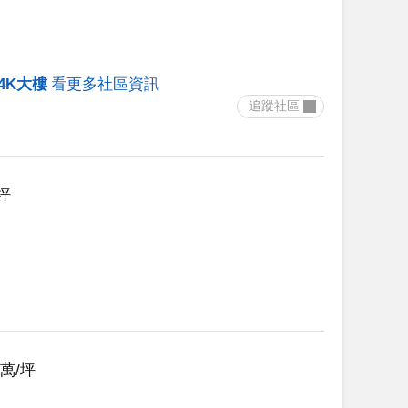
4K大樓
看更多社區資訊
 追蹤社區 
5坪
97萬/坪