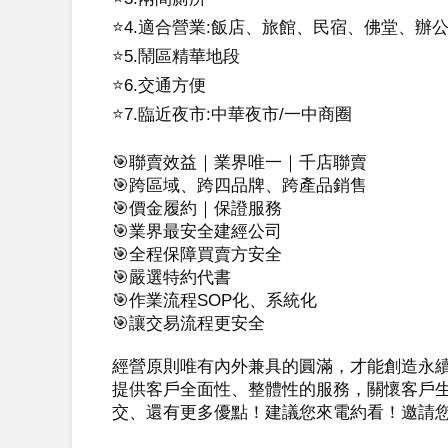
⭐️4.適合營業:飯店、旅館、民宿、佛堂、辦公
⭐️5.鬧區精華地段

⭐️6.交通方便

⭐️7.臨近夜市:中華夜市/一中商圈

🎯聯賣效益｜業界唯一｜千店聯賣

🎯跨區域、跨四品牌、跨產品銷售

🎯價金履約｜保證服務

🎯業界最安全建經公司

🎯全程保障買賣方安全

🎯嚴選特約代書

🎯作業流程SOP化、系統化

🎯讓交易流程更安全

經營原則唯有內外兼具的圓滿，才能創造永
提供客戶全面性、整體性的服務，關懷客戶
交、還有更多優點！建議您來電約看！邀請您