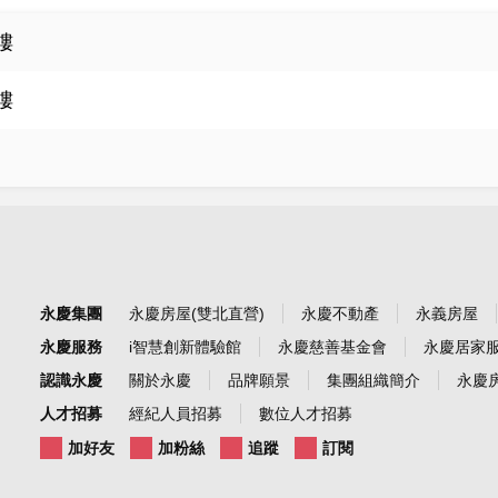
樓
樓
永慶集團
永慶房屋(雙北直營)
永慶不動產
永義房屋
永慶服務
i智慧創新體驗館
永慶慈善基金會
永慶居家
認識永慶
關於永慶
品牌願景
集團組織簡介
永慶房
人才招募
經紀人員招募
數位人才招募
加好友
加粉絲
追蹤
訂閱