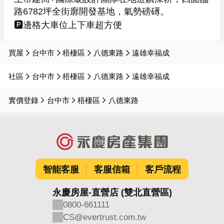
路6782坪全街廓開發基地，氣勢磅礡。

🅿️邊格大車位上下車超方便
買屋
台中市
梧棲區
八德東路
遠雄幸福成
社區
台中市
梧棲區
八德東路
遠雄幸福成
實價登錄
台中市
梧棲區
八德東路
智能客服
客服信箱
客戶流程
永慶房屋-直營店 (雙北直營區)
0800-661111
CS@evertrust.com.tw