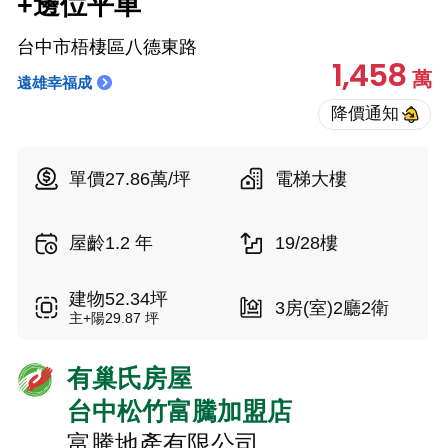
+邊位平車
台中市梧棲區八德東路
1,458
萬
遠雄幸福成
單價27.86萬/坪
電梯大樓
屋齡1.2 年
19/28樓
建物52.34坪
3房(室)2廳2衛
主+陽29.87 坪
有巢氏房屋
台中松竹富騰加盟店
富騰地產有限公司