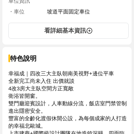
車位資訊
・車位
坡道平面固定車位
看詳細基本資訊
特色說明
幸福成｜四改三大主臥朝南美視野+邊位平車

全新完工尚未入住 出價就談

4改3房大主臥空間方正寬敞

衛浴皆開窗。

雙門廳迎賓設計，人車動線分流，飯店室門禁管制
進出隱密安全。

豐富的全齡化渡假休閒公設，為每個成家的人打造
的幸福北歐城。

上市建商+國際級設計團隊在地造鎮深耕，四面臨