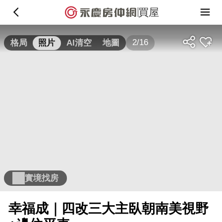
買屋
2/16
格局
照片
AI清空
地圖
實境找房
幸福成｜四改三大主臥朝南美視野