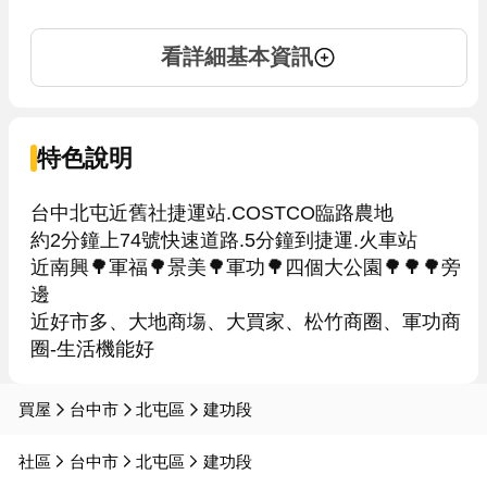
看詳細基本資訊
特色說明
台中北屯近舊社捷運站.COSTCO臨路農地

約2分鐘上74號快速道路.5分鐘到捷運.火車站

近南興🌳軍福🌳景美🌳軍功🌳四個大公園🌳🌳🌳旁
邊

近好市多、大地商塲、大買家、松竹商圈、軍功商
買屋
台中市
北屯區
建功段
社區
台中市
北屯區
建功段