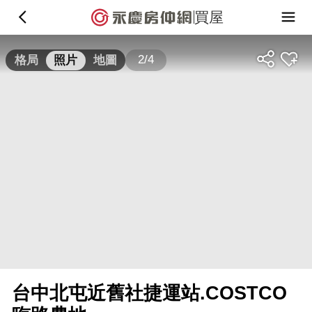
買屋
2/4
格局
照片
地圖
台中北屯近舊社捷運站.COSTCO