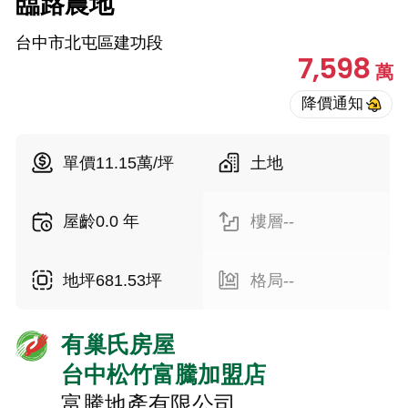
臨路農地
台中市北屯區建功段
7,598
萬
單價11.15萬/坪
土地
屋齡0.0 年
樓層--
地坪681.53坪
格局--
有巢氏房屋
台中松竹富騰加盟店
富騰地產有限公司