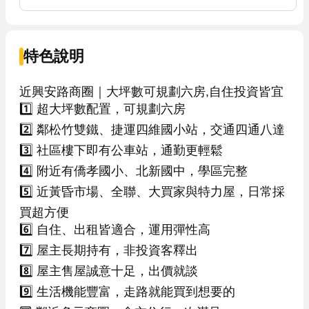
特色說明
近興安路商圈｜大坪數可規劃六房,自住投資皆宜

1️⃣ 超大坪數配置，可規劃六房

2️⃣ 鄰松竹雙鐵、捷運四維國小站，交通四通八達

3️⃣ 社區樓下即有公車站，通勤更輕鬆

4️⃣ 附近有僑孝國小、北新國中，學區完整

5️⃣ 近黃昏市場、全聯、大買家與特力屋，日常採
買超方便

6️⃣ 自住、出租皆適合，運用彈性高

7️⃣ 屋主長期持有，非投資客釋出

8️⃣ 屋主售屋誠意十足，出價就談

9️⃣ 生活機能豐富，走路就能買到想要的
