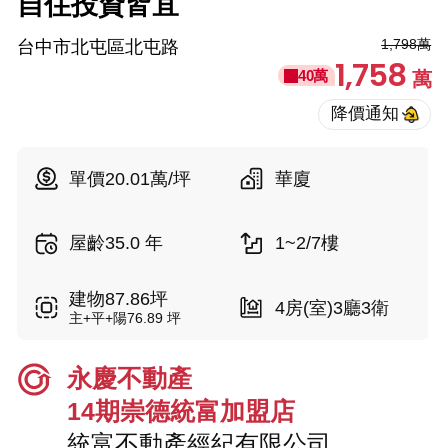
自住投資皆宜
1,798萬
台中市北屯區北屯路
1,758
40萬
萬
單價20.01萬/坪
華廈
屋齡35.0 年
1~2/7樓
建物87.86坪
4房(室)3廳3衛
主+平+陽76.89 坪
永慶不動產
14期崇德統富加盟店
統富不動產經紀有限公司