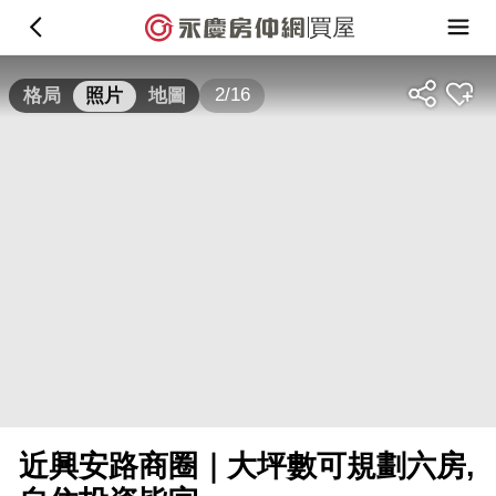
買屋
2/16
格局
照片
地圖
近興安路商圈｜大坪數可規劃六房,