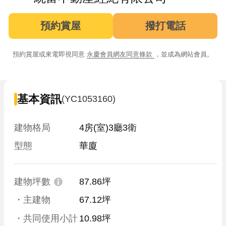
預約賞屋
撥打電話
預約賞屋或來電即視同意
永慶會員網友同意條款
，並成為網站會員。
基本資訊
(YC1053160)
建物格局
4房(室)3廳3衛
型態
華廈
建物坪數
87.86坪
・主建物
67.12坪
・共同使用小計
10.98坪