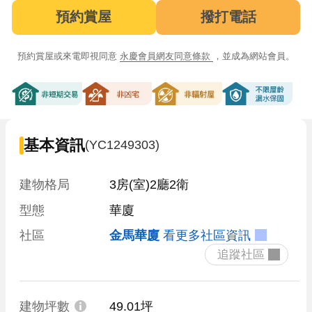
預約賞屋
撥打電話
預約賞屋或來電即視同意
永慶會員網友同意條款
，並成為網站會員。
非短期交易
非凶宅
非輻射屋
不限屋齡漏
基本資訊
(YC1249303)
建物格局
3房(室)2廳2衛
型態
華廈
社區
金馬華廈
看更多社區資訊
 追蹤社區 
建物坪數
49.01坪