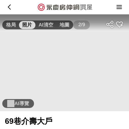
買屋
2/9
格局
照片
AI清空
地圖
AI導覽
69巷介壽大戶