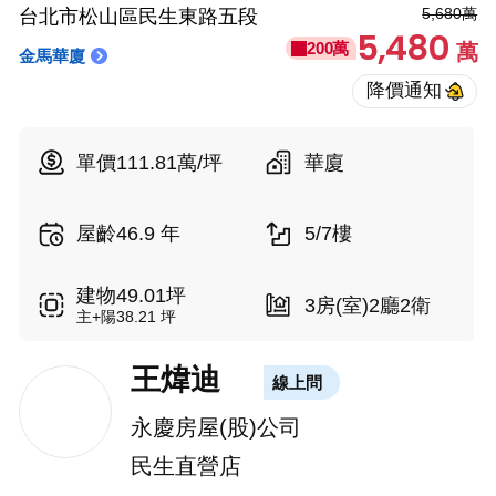
5,680萬
台北市松山區民生東路五段
5,480
200萬
萬
金馬華廈
單價111.81萬/坪
華廈
屋齡46.9 年
5/7樓
建物49.01坪
3房(室)2廳2衛
主+陽38.21 坪
王煒迪
線上問
永慶房屋(股)公司
民生直營店