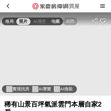
買屋
2/25
格局
照片
AI清空
地圖
實境找房
AI導覽
AI煥裝
稀有山景百坪氣派雲門本層自家2