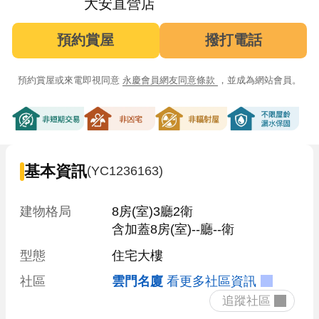
大安直營店
預約賞屋
撥打電話
預約賞屋或來電即視同意
永慶會員網友同意條款
，並成為網站會員。
非短期交易
非凶宅
非輻射屋
不限屋齡漏
基本資訊
(YC1236163)
建物格局
8房(室)3廳2衛

含加蓋8房(室)--廳--衛
型態
住宅大樓
社區
雲門名廈
看更多社區資訊
 追蹤社區 