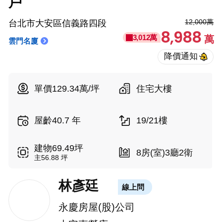
戶
12,000萬
台北市大安區信義路四段
8,988
3,012萬
萬
雲門名廈
單價129.34萬/坪
住宅大樓
屋齡40.7 年
19/21樓
建物69.49坪
8房(室)3廳2衛
主56.88 坪
林彥廷
線上問
永慶房屋(股)公司