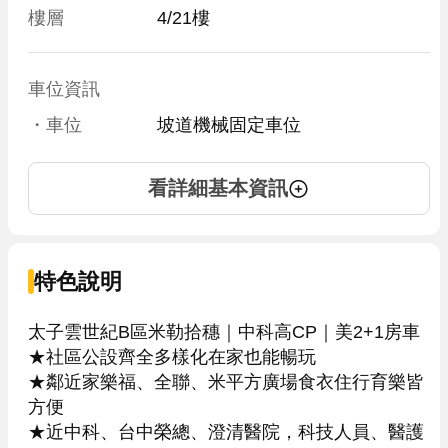
樓層
4/21樓
車位資訊
・車位
坡道機械固定車位
看詳細基本資訊
特色說明
太子雲世紀B區米勒拾穗｜中科高CP｜美2+1房車

★社區公設齊全多樣化在家也能暢玩

★鄰近家樂福、全聯、米平方廣場食衣住行育樂皆
方便

★近中科、台中榮總、澄清醫院，科技人員、醫護