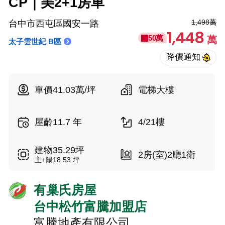
CP｜美2+1房車
1,498萬
台中市西屯區國安一路
1,448
50萬
萬
太子雲世紀 B區
單價41.03萬/坪
電梯大樓
屋齡11.7 年
4/21樓
建物35.29坪
2房(室)2廳1衛
主+陽18.53 坪
有巢氏房屋
台中松竹富騰加盟店
富騰地產有限公司