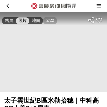
買屋
2/22
格局
照片
地圖
太子雲世紀B區米勒拾穗｜中科高