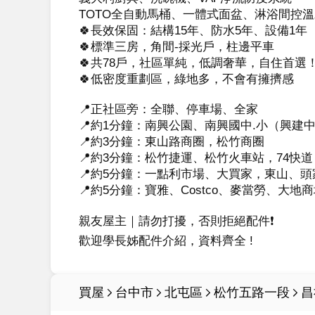
TOTO全自動馬桶、一體式面盆、淋浴間控溫
🍀長效保固：結構15年、防水5年、設備1年

🍀標準三房，角間-採光戶，柱邊平車

🍀共78戶，社區單純，低調奢華，自住首選！
🍀低密度重劃區，綠地多，不會有擁擠感

📍正社區旁：全聯、停車場、全家

📍約1分鐘：南興公園、南興國中.小（興建中
📍約3分鐘：東山路商圈，松竹商圈

📍約3分鐘：松竹捷運、松竹火車站，74快道

📍約5分鐘：一點利市場、大買家，東山、頭
📍約5分鐘：寶雅、Costco、麥當勞、大地
親友屋主｜請勿打擾，否則拒絕配件❗️

歡迎學長姊配件介紹，資料齊全 !
買屋
台中市
北屯區
松竹五路一段
昌