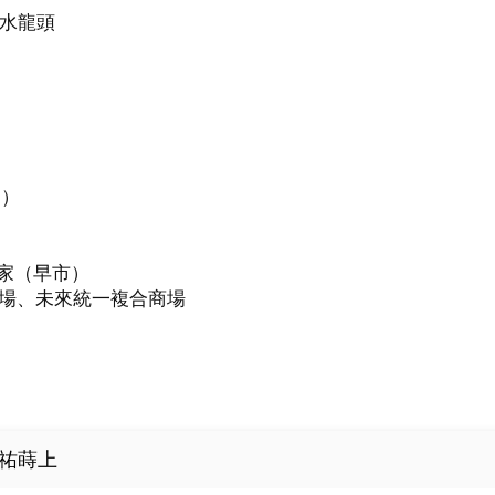
水龍頭



）

家（早市）

商場、未來統一複合商場

祐蒔上