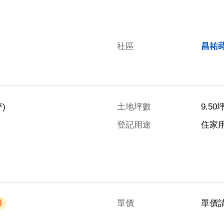
社區
昌祐
)
土地坪數
9.50
登記用途
住家
單價
單價