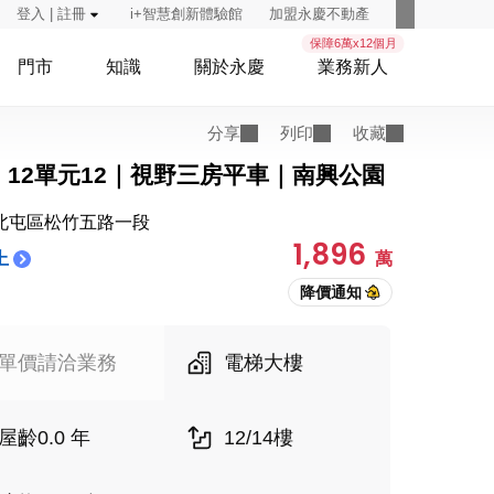
登入 | 註冊
i+智慧創新體驗館
加盟永慶不動產
保障6萬x12個月
門市
知識
關於永慶
業務新人
分享
列印
收藏
｜12單元12｜視野三房平車｜南興公園
北屯區松竹五路一段
1,896
上
萬
單價請洽業務
電梯大樓
屋齡0.0 年
12/14樓