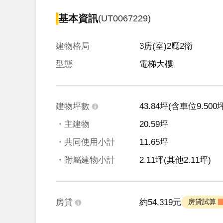
基本資訊
(UT0067229)
建物格局
3房(室)2廳2衛
型態
電梯大樓
建物坪數
43.84坪
(含車位9.500坪
・主建物
20.59坪
・共同使用小計
11.65坪
・附屬建物小計
2.11坪
(其他2.11坪)
房貸
約54,319元
 房貸試算 