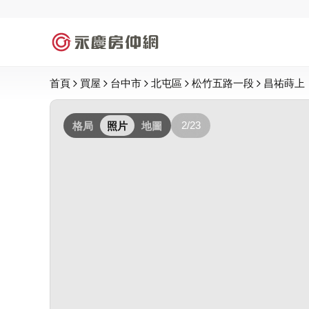
首頁
買屋
台中市
北屯區
松竹五路一段
昌祐蒔上
2/23
格局
照片
地圖