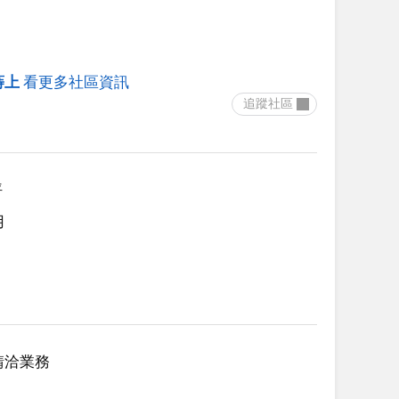
蒔上
看更多社區資訊
 追蹤社區 
坪
用
請洽業務