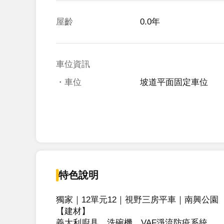
屋齡
0.0年
車位資訊
・車位
坡道平面固定車位
特色說明
獨家｜12單元12｜視野三房平車｜南興公園

【建材】

義大利廚具、洗碗機、VAF淨流防疫系統
