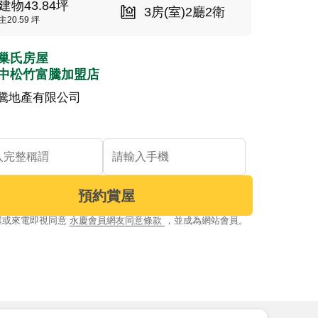
建物43.84坪
3房(室)2廳2衛
主20.59 坪
巢氏房屋
中松竹富騰加盟店
騰地產有限公司
預約賞屋
屋或來電即視同意
永慶會員網友同意條款
，並成為網站會員。