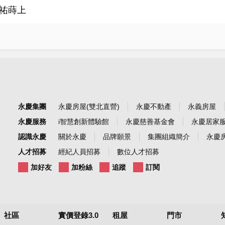
祐蒔上
永慶集團
永慶房屋(雙北直營)
永慶不動產
永義房屋
永慶服務
i智慧創新體驗館
永慶慈善基金會
永慶居家
認識永慶
關於永慶
品牌願景
集團組織簡介
永慶房
人才招募
經紀人員招募
數位人才招募
加好友
加粉絲
追蹤
訂閱
社區
實價登錄3.0
租屋
門市