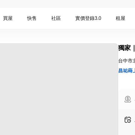
買屋
快售
社區
實價登錄3.0
租屋
獨家
台中市
昌祐蒔