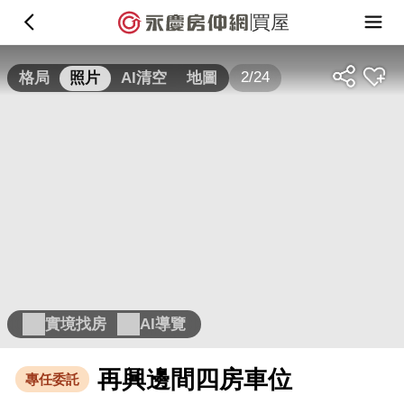
買屋
2/24
格局
照片
AI清空
地圖
實境找房
AI導覽
再興邊間四房車位
專任委託