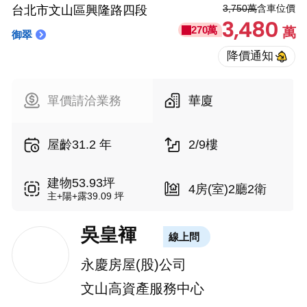
3,750萬
含車位價
台北市文山區興隆路四段
3,480
270萬
萬
御翠
單價請洽業務
華廈
屋齡31.2 年
2/9樓
建物53.93坪
4房(室)2廳2衛
主+陽+露39.09 坪
吳皇褌
線上問
永慶房屋(股)公司
文山高資產服務中心