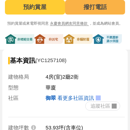
預約賞屋
撥打電話
預約賞屋或來電即視同意
永慶會員網友同意條款
，並成為網站會員。
非短期交易
非凶宅
非輻射屋
不限屋齡漏
基本資訊
(YC1257108)
建物格局
4房(室)2廳2衛
型態
華廈
社區
御翠
看更多社區資訊
 追蹤社區 
建物坪數
53.93坪
(含車位)