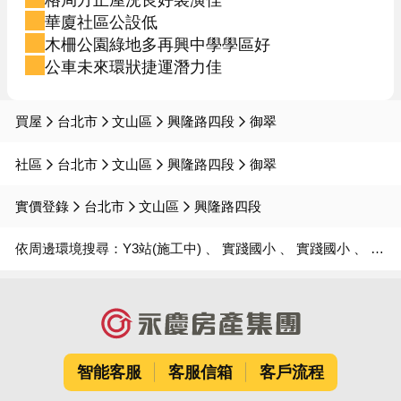
華廈社區公設低
木柵公園綠地多再興中學學區好
公車未來環狀捷運潛力佳
買屋
台北市
文山區
興隆路四段
御翠
社區
台北市
文山區
興隆路四段
御翠
實價登錄
台北市
文山區
興隆路四段
依周邊環境搜尋：
Y3站(施工中)
實踐國小
實踐國小
實踐國中
智能客服
客服信箱
客戶流程