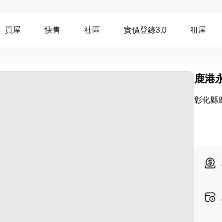
買屋
快售
社區
實價登錄3.0
租屋
鹿港
彰化縣