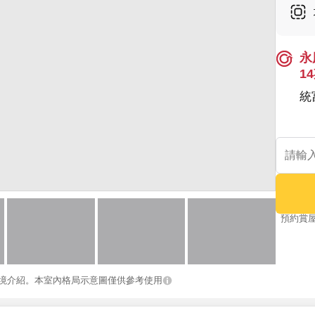
永
1
統
預約賞
境介紹。本室內格局示意圖僅供參考使用