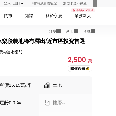
登入 | 註冊
i+智慧創新體驗館
加盟永慶不動產
保障6萬x12個月
門市
知識
關於永慶
業務新人
分享
列印
收藏
永樂段農地稀有釋出/近市區投資首選
鹿港鎮永樂段
2,500
萬
單價16.15萬/坪
土地
屋齡0.0 年
樓層--