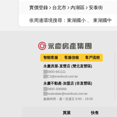
實價登錄
台北市
內湖區
安泰街
依周邊環境搜尋：
東湖國小
東湖國中
智能客服
客服信箱
客戶流程
永慶房屋-直營店 (雙北直營區)
0800-661111
CS@evertrust.com.tw
永慶不動產-加盟店 (非直營區)
0800-306888
realestate@evertrust.com.tw
服務時間：週一至週五 9:00－18:00
買屋
快售