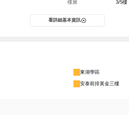
樓層
3/5樓
看詳細基本資訊
東湖學區
安泰前排黃金三樓