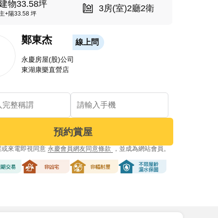
建物33.58坪
3房(室)2廳2衛
主+陽33.58 坪
鄭東杰
線上問
永慶房屋(股)公司
東湖康樂直營店
預約賞屋
屋或來電即視同意
永慶會員網友同意條款
，並成為網站會員。
交易
非凶宅
非輻射屋
不限屋齡漏水保固