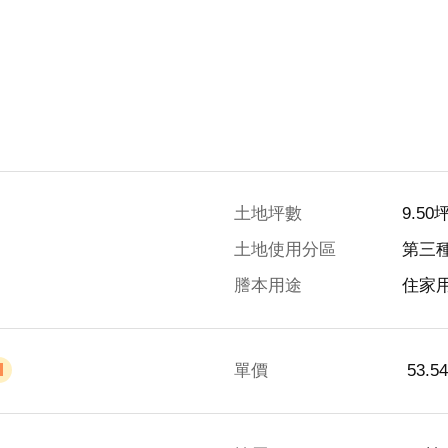
土地坪數
9.50
土地使用分區
第三
謄本用途
住家
單價
 53.