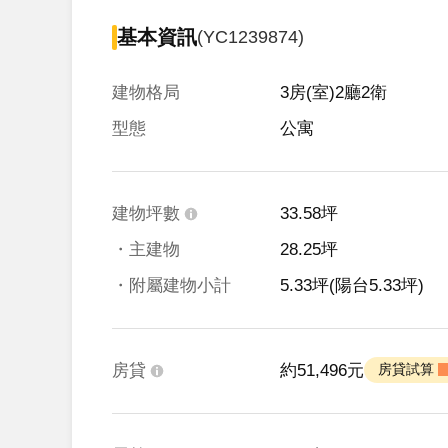
基本資訊
(YC1239874)
建物格局
3房(室)2廳2衛
型態
公寓
建物坪數
33.58坪
・主建物
28.25坪
・附屬建物小計
5.33坪
(陽台5.33坪)
房貸
約51,496元
 房貸試算 