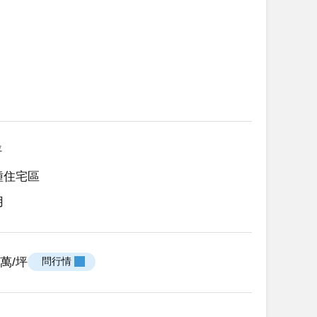
坪
種住宅區
用
54萬/坪
 問行情 