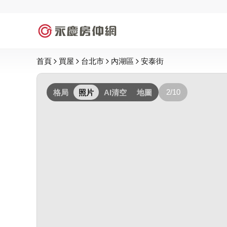
首頁
買屋
台北市
內湖區
安泰街
2/10
格局
照片
AI清空
地圖