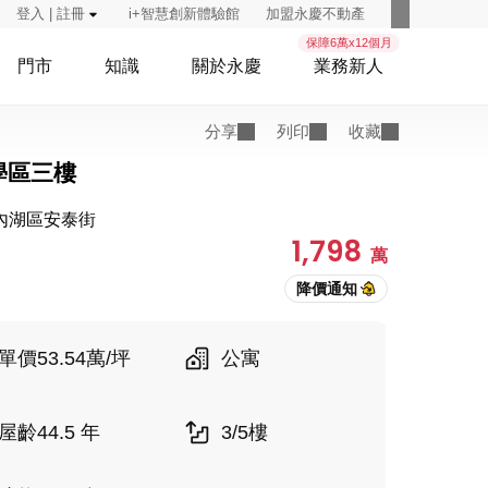
登入 | 註冊
i+智慧創新體驗館
加盟永慶不動產
保障6萬x12個月
門市
知識
關於永慶
業務新人
分享
列印
收藏
學區三樓
內湖區安泰街
1,798
萬
單價53.54萬/坪
公寓
屋齡44.5 年
3/5樓