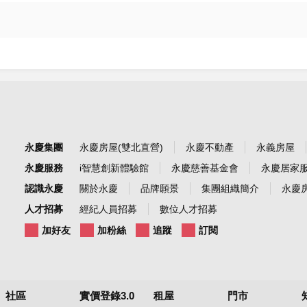
永慶集團
永慶房屋(雙北直營)
永慶不動產
永義房屋
永慶服務
i智慧創新體驗館
永慶慈善基金會
永慶居家
認識永慶
關於永慶
品牌願景
集團組織簡介
永慶房
人才招募
經紀人員招募
數位人才招募
加好友
加粉絲
追蹤
訂閱
社區
實價登錄3.0
租屋
門市