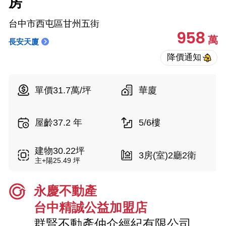
房
台中市西屯區甘州五街
958
萬
長安天廈
單價31.7萬/坪
華廈
屋齡37.2 年
5/6樓
建物30.22坪
3房(室)2廳2衛
主+陽25.49 坪
永慶不動產
台中精誠公益加盟店
群賢不動產仲介經紀有限公司