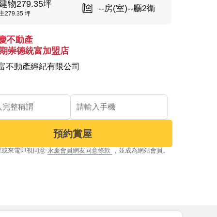
建物279.35坪
--房(室)--廳2衛
主279.35 坪
慶不動產
4期崇德統富加盟店
富不動產經紀有限公司
預約賞屋
屋或來電即視同意
永慶會員網友同意條款
，並成為網站會員。