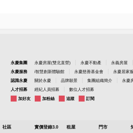
永慶集團
永慶房屋(雙北直營)
永慶不動產
永義房屋
永慶服務
i智慧創新體驗館
永慶慈善基金會
永慶居家
認識永慶
關於永慶
品牌願景
集團組織簡介
永慶房
人才招募
經紀人員招募
數位人才招募
加好友
加粉絲
追蹤
訂閱
社區
實價登錄3.0
租屋
門市