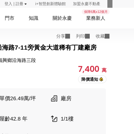
登入 | 註冊
i+智慧創新體驗館
加盟永慶不動產
保障6萬x12個月
門市
知識
關於永慶
業務新人
分享
列印
收藏
沿海路7-11旁黃金大道稀有丁建廠房
福興鄉沿海路三段
7,400
萬
單價26.49萬/坪
廠房
屋齡42.8 年
1/1樓