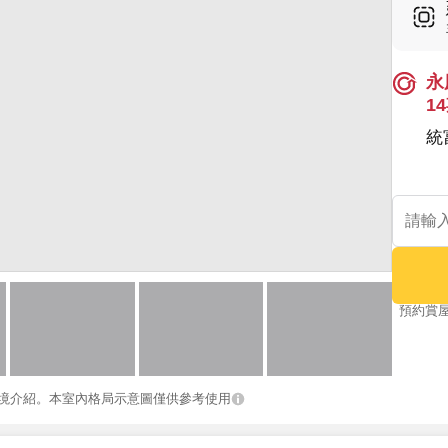
永
1
統
預約賞
境介紹。本室內格局示意圖僅供參考使用