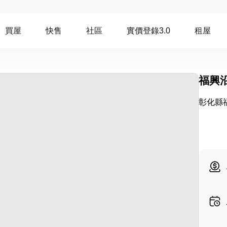
買屋
快售
社區
實價登錄3.0
租屋
福興
彰化縣