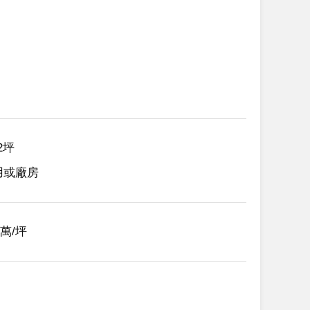
62坪
用或廠房
49萬/坪