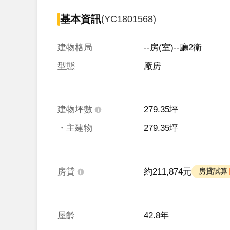
基本資訊
(YC1801568)
建物格局
--房(室)--廳2衛
型態
廠房
建物坪數
279.35坪
・主建物
279.35坪
房貸
約211,874元
 房貸試算 
屋齡
42.8年