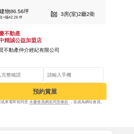
建物86.56坪
3房(室)2廳2衛
主+陽42.28 坪
慶不動產
中精誠公益加盟店
賢不動產仲介經紀有限公司
預約賞屋
屋或來電即視同意
永慶會員網友同意條款
，並成為網站會員。