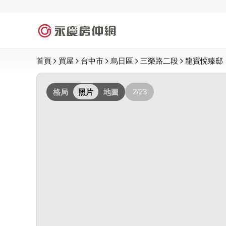
首頁
買屋
台中市
烏日區
三榮路二段
龍寶悅臻邸
2/23
格局
照片
地圖