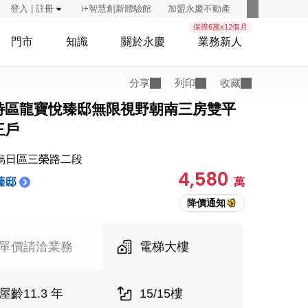
登入 | 註冊
i+智慧創新體驗館
加盟永慶不動產
保障6萬x12個月
門市
知識
關於永慶
業務新人
分享
列印
收藏
特區龍寶悅臻邸無限視野朝南三房雙平
王戶
烏日區三榮路二段
4,580
臻邸
萬
單價請洽業務
電梯大樓
屋齡11.3 年
15/15樓