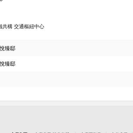
三鐵共構 交通樞紐中心
悅臻邸
悅臻邸