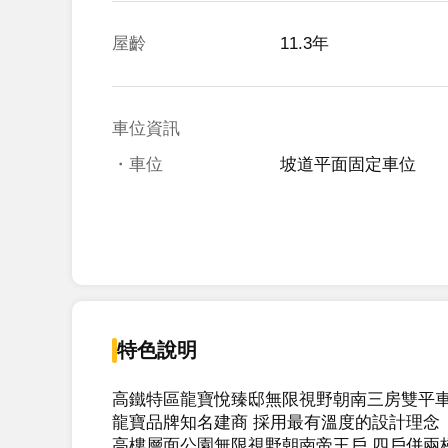
屋齡
11.3年
車位資訊
・車位
坡道平面固定車位
特色說明
高鐵特區龍寶悅臻邸無限視野朝南三房雙平車
龍寶品牌知名建商 採用最有溫度的設計理念

高樓層面公園無限視野朝南帝王戶 四戶併兩梯