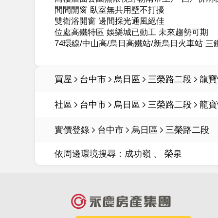
間間開窗 臥室無共用壁不打擾

雙衛浴開窗 邊間採光通風絕佳

位處高鐵特區 娛樂城已動工 未來趨勢可期

74環線/中山高/烏日高鐵站/新烏日火車站 
買屋
台中市
烏日區
三榮路二段
龍寶
社區
台中市
烏日區
三榮路二段
龍寶
實價登錄
台中市
烏日區
三榮路二段
依周邊環境搜尋：
成功嶺
榮泉