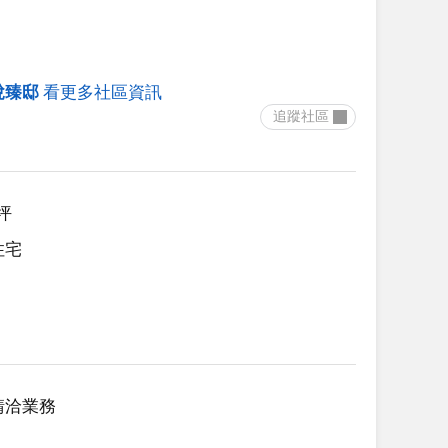
悅臻邸
看更多社區資訊
 追蹤社區 
3坪
住宅
請洽業務