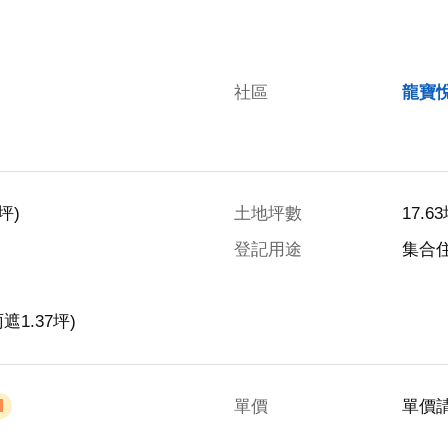
社區
龍寶
坪)
土地坪數
17.6
登記用途
集合
遮1.37坪)
單價
單價