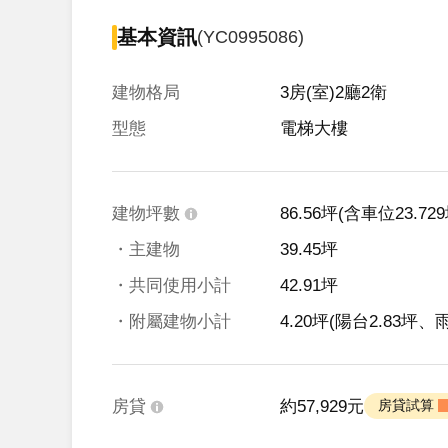
基本資訊
(YC0995086)
建物格局
3房(室)2廳2衛
型態
電梯大樓
建物坪數
86.56坪
(含車位23.729
・主建物
39.45坪
・共同使用小計
42.91坪
・附屬建物小計
4.20坪
(陽台2.83坪、雨
房貸
約57,929元
 房貸試算 