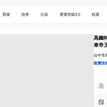
買屋
快售
社區
實價登錄3.0
租屋
高鐵
車帝
台中市
龍寶悅