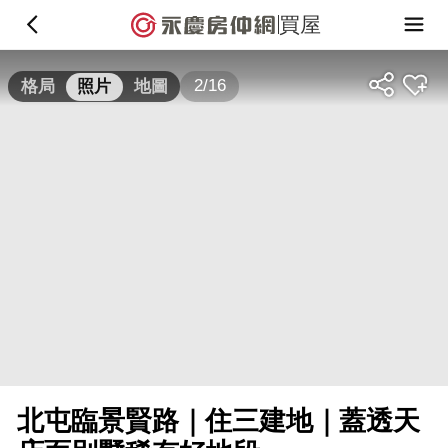
買屋
2/16
格局
照片
地圖
北屯臨景賢路｜住三建地｜蓋透天