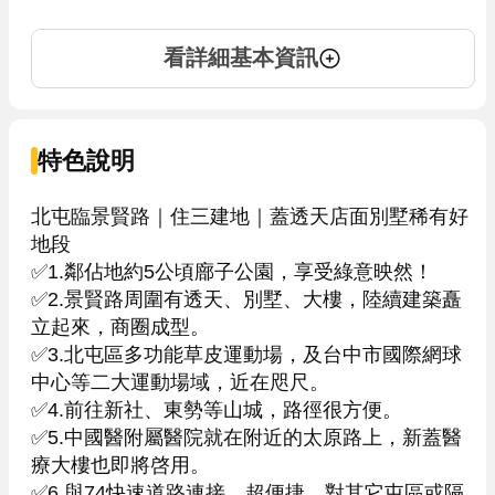
看詳細基本資訊
特色說明
北屯臨景賢路｜住三建地｜蓋透天店面別墅稀有好
地段

✅1.鄰佔地約5公頃廍子公園，享受綠意映然！ 

✅2.景賢路周圍有透天、別墅、大樓，陸續建築矗
立起來，商圈成型。

✅3.北屯區多功能草皮運動場，及台中市國際網球
中心等二大運動場域，近在咫尺。

✅4.前往新社、東勢等山城，路徑很方便。

✅5.中國醫附屬醫院就在附近的太原路上，新蓋醫
療大樓也即將啓用。

✅6.與74快速道路連接，超便捷，對其它屯區或隔