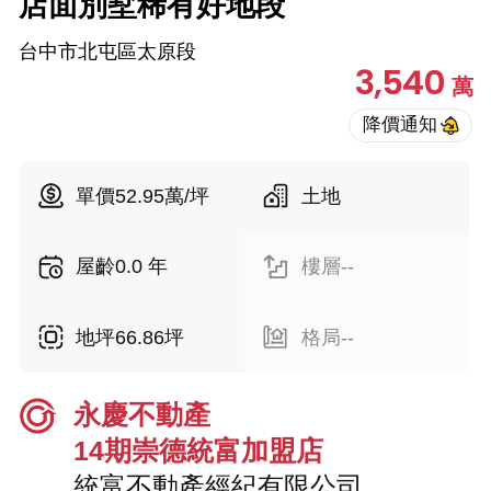
店面別墅稀有好地段
台中市北屯區太原段
3,540
萬
單價52.95萬/坪
土地
屋齡0.0 年
樓層--
地坪66.86坪
格局--
永慶不動產
14期崇德統富加盟店
統富不動產經紀有限公司