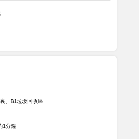
樓
裹、B1垃圾回收區
約1分鐘