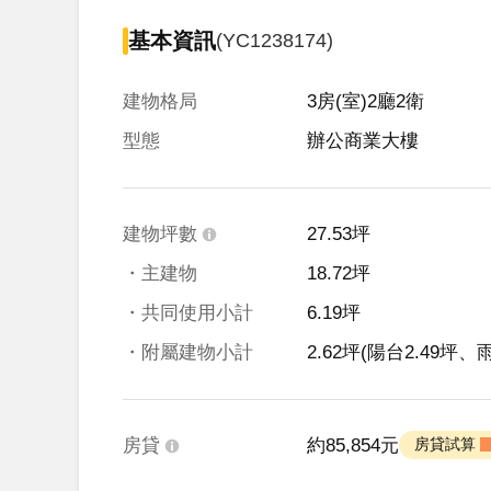
基本資訊
(YC1238174)
建物格局
3房(室)2廳2衛
型態
辦公商業大樓
建物坪數
27.53坪
・主建物
18.72坪
・共同使用小計
6.19坪
・附屬建物小計
2.62坪
(陽台2.49坪、雨
房貸
約85,854元
 房貸試算 