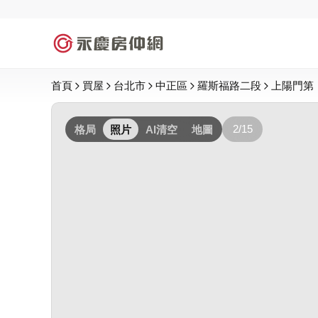
首頁
買屋
台北市
中正區
羅斯福路二段
上陽門第
2/15
格局
照片
AI清空
地圖