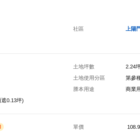
社區
上陽
土地坪數
2.24
土地使用分區
第參
謄本用途
商業
遮0.13坪)
單價
 108