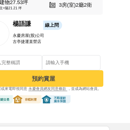
建物27.53坪
3房(室)2廳2衛
主+陽21.21 坪
楊語謙
線上問
永慶房屋(股)公司
古亭捷運直營店
預約賞屋
屋或來電即視同意
永慶會員網友同意條款
，並成為網站會員。
交易
非輻射屋
不限屋齡漏水保固