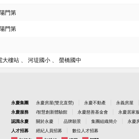
陽門第
陽門第
電大樓站
河堤國小
螢橋國中
永慶集團
永慶房屋(雙北直營)
永慶不動產
永義房屋
永慶服務
i智慧創新體驗館
永慶慈善基金會
永慶居家
認識永慶
關於永慶
品牌願景
集團組織簡介
永慶房
人才招募
經紀人員招募
數位人才招募