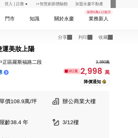
登入 | 註冊
i+智慧創新體驗館
加盟永慶不動產
保障6萬x12個月
門市
知識
關於永慶
業務新人
分享
列印
收藏
捷運美妝上陽
中正區羅斯福路二段
3,380萬
2,998
382萬
第
萬
單價108.9萬/坪
辦公商業大樓
屋齡38.4 年
3/12樓