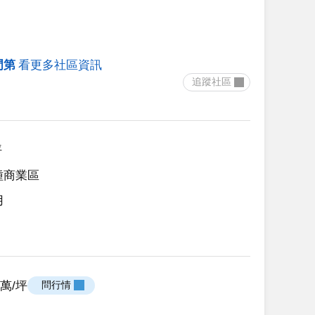
門第
看更多社區資訊
 追蹤社區 
坪
種商業區
用
.9萬/坪
 問行情 