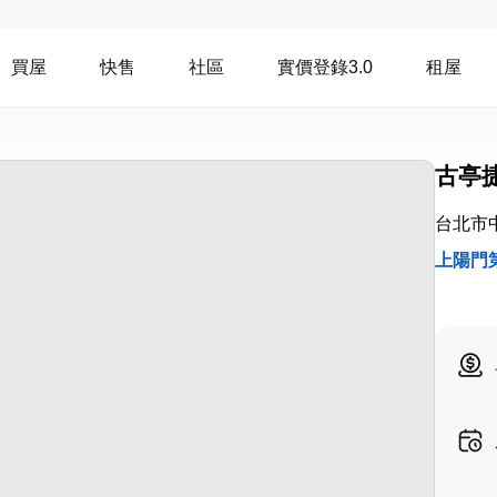
買屋
快售
社區
實價登錄3.0
租屋
古亭
台北市
上陽門