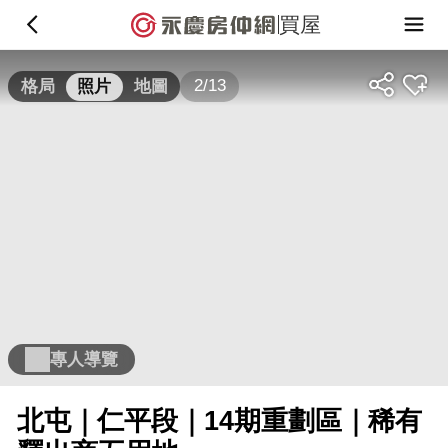
買屋
2/13
格局
照片
地圖
專人導覽
北屯｜仁平段｜14期重劃區｜稀有