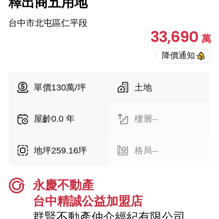
釋出商五用地
台中市北屯區仁平段
33,690
萬
單價130萬/坪
土地
屋齡0.0 年
樓層--
地坪259.16坪
格局--
永慶不動產
台中精誠公益加盟店
群賢不動產仲介經紀有限公司