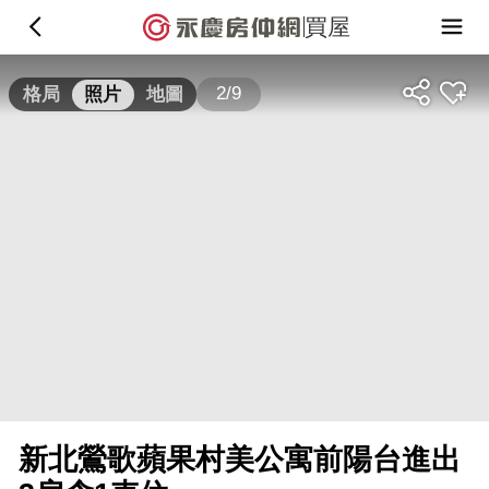
買屋
2/9
格局
照片
地圖
新北鶯歌蘋果村美公寓前陽台進出