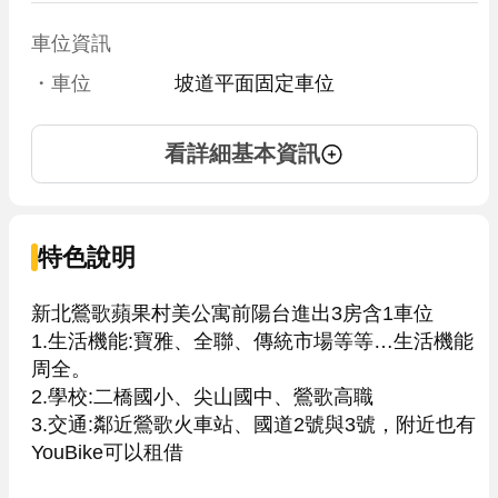
車位資訊
・車位
坡道平面固定車位
看詳細基本資訊
特色說明
新北鶯歌蘋果村美公寓前陽台進出3房含1車位

1.生活機能:寶雅、全聯、傳統市場等等…生活機能
周全。

2.學校:二橋國小、尖山國中、鶯歌高職

3.交通:鄰近鶯歌火車站、國道2號與3號，附近也有
YouBike可以租借
