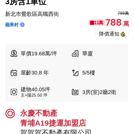
3房含1車位
799萬
新北市鶯歌區高職西街
788
11萬
萬
蘋果村
單價19.68萬/坪
華廈
屋齡30.8 年
5/5樓
建物40.05坪
3房(室)2廳2衛
主+陽25.50 坪
永慶不動產
青埔A19捷運加盟店
賀賀賀不動產有限公司