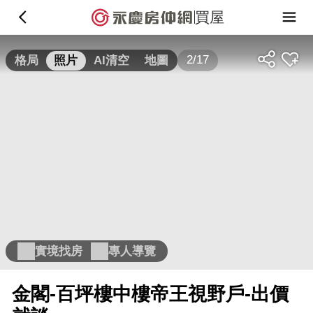
買屋
2/17
格局
照片
AI清空
地圖
實境找房
專人導覽
金閣-百坪樓中樓帝王視野戶-出價