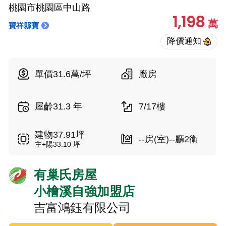
桃園市桃園區中山路
1,198
萬
寶祥縣寶
單價31.6萬/坪
廠房
屋齡31.3 年
7/17樓
建物37.91坪
--房(室)--廳2衛
主+陽33.10 坪
有巢氏房屋
小檜溪自強加盟店
吉富鴻鈺有限公司