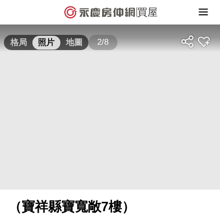
買屋
2/8
格局
照片
地圖
（寶祥縣寶寬敞7樓）