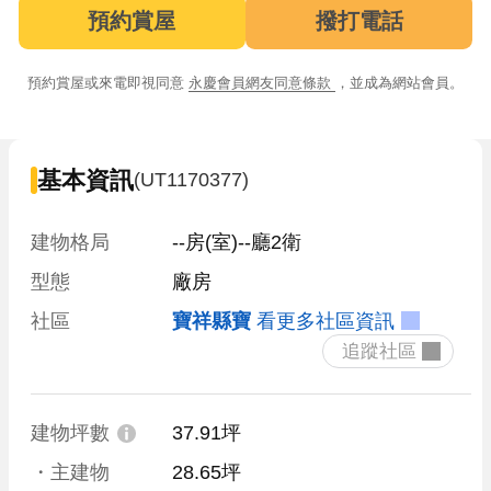
預約賞屋
撥打電話
預約賞屋或來電即視同意
永慶會員網友同意條款
，並成為網站會員。
基本資訊
(UT1170377)
建物格局
--房(室)--廳2衛
型態
廠房
社區
寶祥縣寶
看更多社區資訊
 追蹤社區 
建物坪數
37.91坪
・主建物
28.65坪