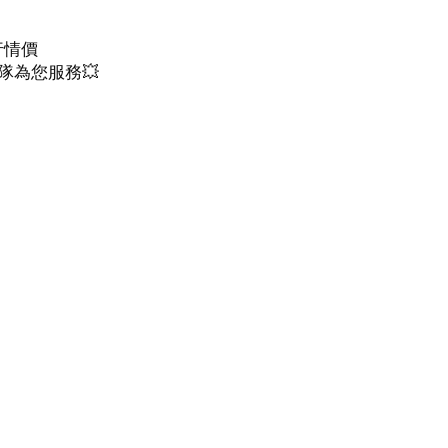
情價

為您服務💥
