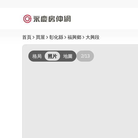
首頁
買屋
彰化縣
福興鄉
大興段
2/13
格局
照片
地圖