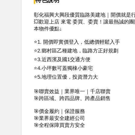
彰化福興大興段優質臨路美建地｜開價就是行
💥歡迎上店 來電 委買、委賣！讓最熱誠的團隊
本物件優點↓

⭐1. 開價即實價登入，低總價輕鬆入手

⭐2.鄉村區乙種建地，臨路方正好規劃

⭐3.近西濱及國1交通方便

⭐4.小坪數可蓋獨棟小豪宅

⭐5.地理位置優，投資潛力大

🎯聯賣效益｜業界唯一｜千店聯賣

🎯跨區域、跨四品牌、跨產品銷售

🎯價金履約｜保證服務

🎯業界最安全建經公司

🎯全程保障買賣方安全
