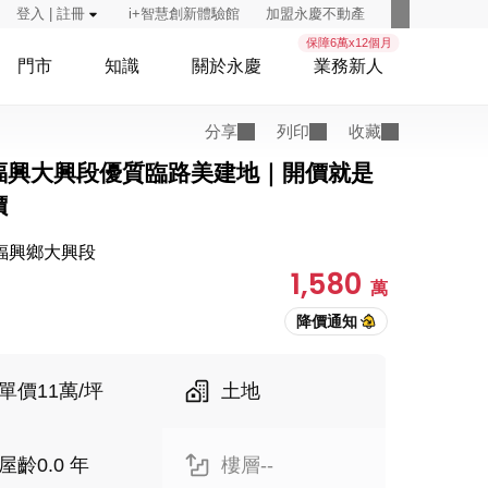
登入 | 註冊
i+智慧創新體驗館
加盟永慶不動產
保障6萬x12個月
門市
知識
關於永慶
業務新人
分享
列印
收藏
福興大興段優質臨路美建地｜開價就是
價
福興鄉大興段
1,580
萬
單價11萬/坪
土地
屋齡0.0 年
樓層--