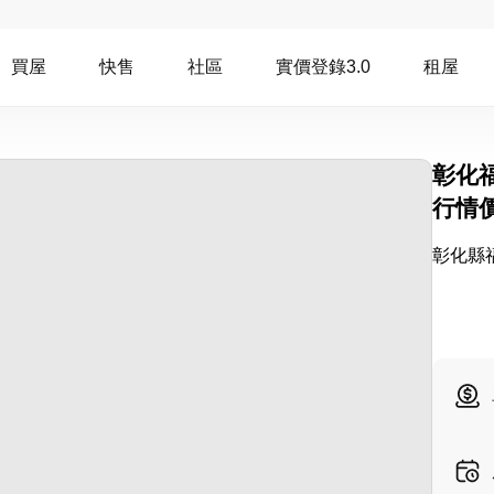
買屋
快售
社區
實價登錄3.0
租屋
彰化
行情
彰化縣