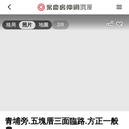
買屋
2/8
格局
照片
地圖
青埔旁.五塊厝三面臨路.方正一般