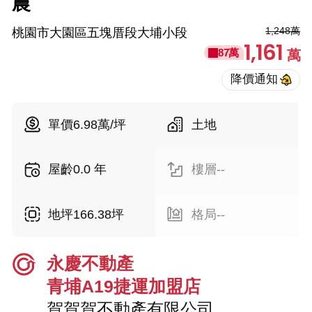
農
1,248萬
桃園市大園區五塊厝段大埔小段
1,161
87萬
萬
單價6.98萬/坪
土地
屋齡0.0 年
樓層--
地坪166.38坪
格局--
永慶不動產
青埔A19捷運加盟店
賀賀賀不動產有限公司