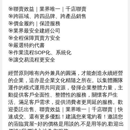
🎯聯賣效益｜業界唯一｜千店聯賣

🎯跨區域、跨四品牌、跨產品銷售

🎯價金履約｜保證服務

🎯業界最安全建經公司

🎯全程保障買賣方安全

🎯嚴選特約代書

🎯作業流程SOP化、系統化

🎯讓交易流程更安全

經營原則唯有內外兼具的圓滿，才能創造永續經營
的企業，這亦是企業文化精隨之所在。以集體團隊
運作的模式運用共同資源，發揮企業整體力量，主
動提供客戶全面性、整體性的服務，關懷客戶生
活、滿足客戶需求，提供消費者更周延的服務。歡
迎委託出售、聯賣效益｜業界唯一｜千店聯賣｜快
速成交、還有更多優點！建議您來電約看！邀請您
的蒞臨賞屋~好的價格是用談的,不是用等的,歡迎出