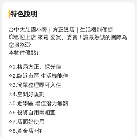
特色說明
台中大肚國小旁｜方正透店｜生活機能便捷

💥歡迎上店 來電 委買、委賣！讓最熱誠的團隊為
您服務💥

本物件優點↓

⭐️1.格局方正、採光佳

⭐️2.臨近市區 生活機能佳

⭐️3.簡單整理即可入住

⭐️4.空間好規劃

⭐️5.近學區 增值潛力無窮

⭐️6.投資自用兩相宜

⭐️7.店面好使用

⭐️8.黃金店+住
