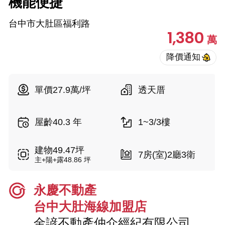
機能便捷
台中市大肚區福利路
1,380
萬
單價27.9萬/坪
透天厝
屋齡40.3 年
1~3/3樓
建物49.47坪
7房(室)2廳3衛
主+陽+露48.86 坪
永慶不動產
台中大肚海線加盟店
金諺不動產仲介經紀有限公司