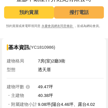
預約賞屋
撥打電話
預約賞屋或來電即視同意
永慶會員網友同意條款
，並成為網站會員。
基本資訊
(YC1810986)
建物格局
7房(室)2廳3衛
型態
透天厝
建物坪數
49.47坪
・主建物
40.38坪
・附屬建物小計
9.08坪
(陽台4.46坪、露台4.02