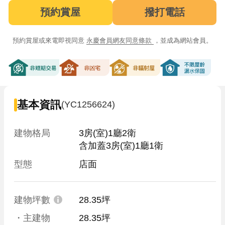
預約賞屋
撥打電話
預約賞屋或來電即視同意
永慶會員網友同意條款
，並成為網站會員。
非短期交易
非凶宅
非輻射屋
不限屋齡漏
基本資訊
(YC1256624)
建物格局
3房(室)1廳2衛

含加蓋3房(室)1廳1衛
型態
店面
建物坪數
28.35坪
・主建物
28.35坪