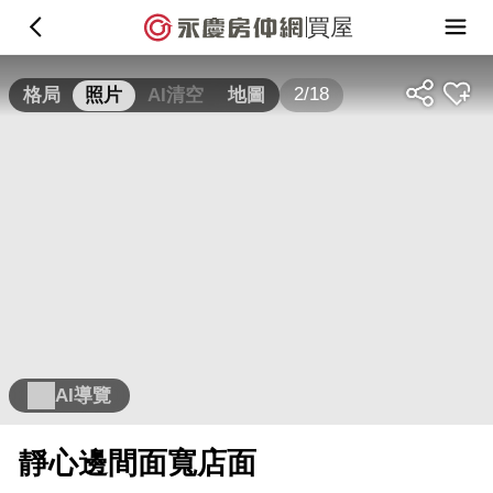
買屋
2/18
格局
照片
AI清空
地圖
AI導覽
靜心邊間面寬店面