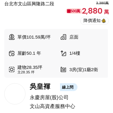
3,380萬
台北市文山區興隆路二段
2,880
500萬
萬
單價101.59萬/坪
店面
屋齡50.1 年
1/4樓
建物28.35坪
3房(室)1廳2衛
主28.35 坪
吳皇褌
線上問
永慶房屋(股)公司
文山高資產服務中心